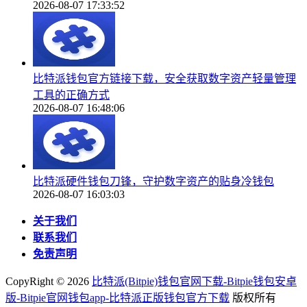
2026-08-07 17:33:52
比特派钱包官方链接下载，安全获取数字资产轻量管理
工具的正确方式
2026-08-07 16:48:06
比特派硬件钱包刀锋，守护数字资产的贴身冷钱包
2026-08-07 16:03:03
关于我们
联系我们
免责声明
CopyRight ©
2026
比特派(Bitpie)钱包官网下载-Bitpie钱包安卓
版-Bitpie官网钱包app-比特派正版钱包官方下载
版权所有