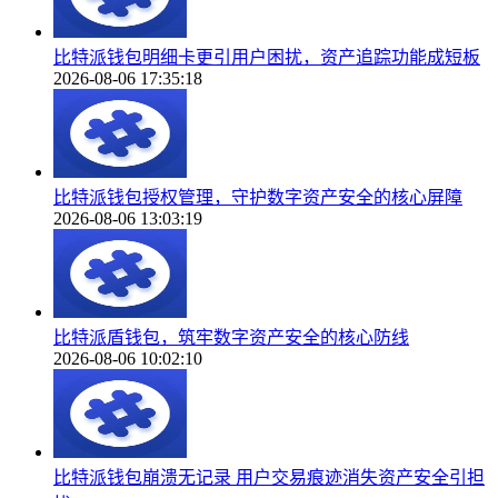
比特派钱包明细卡更引用户困扰，资产追踪功能成短板
2026-08-06 17:35:18
比特派钱包授权管理，守护数字资产安全的核心屏障
2026-08-06 13:03:19
比特派盾钱包，筑牢数字资产安全的核心防线
2026-08-06 10:02:10
比特派钱包崩溃无记录 用户交易痕迹消失资产安全引担