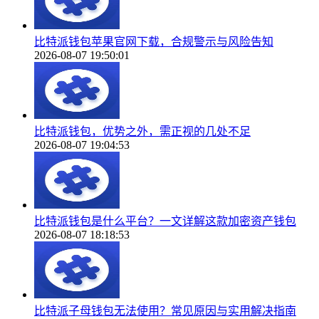
比特派钱包苹果官网下载，合规警示与风险告知
2026-08-07 19:50:01
比特派钱包，优势之外，需正视的几处不足
2026-08-07 19:04:53
比特派钱包是什么平台？一文详解这款加密资产钱包
2026-08-07 18:18:53
比特派子母钱包无法使用？常见原因与实用解决指南