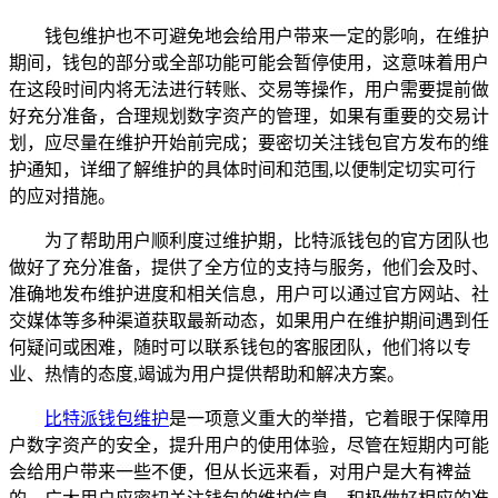
钱包维护也不可避免地会给用户带来一定的影响，在维护
期间，钱包的部分或全部功能可能会暂停使用，这意味着用户
在这段时间内将无法进行转账、交易等操作，用户需要提前做
好充分准备，合理规划数字资产的管理，如果有重要的交易计
划，应尽量在维护开始前完成；要密切关注钱包官方发布的维
护通知，详细了解维护的具体时间和范围,以便制定切实可行
的应对措施。
为了帮助用户顺利度过维护期，比特派钱包的官方团队也
做好了充分准备，提供了全方位的支持与服务，他们会及时、
准确地发布维护进度和相关信息，用户可以通过官方网站、社
交媒体等多种渠道获取最新动态，如果用户在维护期间遇到任
何疑问或困难，随时可以联系钱包的客服团队，他们将以专
业、热情的态度,竭诚为用户提供帮助和解决方案。
比特派钱包维护
是一项意义重大的举措，它着眼于保障用
户数字资产的安全，提升用户的使用体验，尽管在短期内可能
会给用户带来一些不便，但从长远来看，对用户是大有裨益