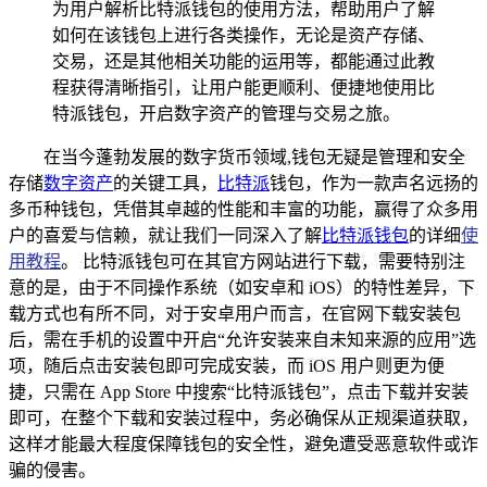
为用户解析比特派钱包的使用方法，帮助用户了解
如何在该钱包上进行各类操作，无论是资产存储、
交易，还是其他相关功能的运用等，都能通过此教
程获得清晰指引，让用户能更顺利、便捷地使用比
特派钱包，开启数字资产的管理与交易之旅。
在当今蓬勃发展的数字货币领域,钱包无疑是管理和安全
存储
数字资产
的关键工具，
比特派
钱包，作为一款声名远扬的
多币种钱包，凭借其卓越的性能和丰富的功能，赢得了众多用
户的喜爱与信赖，就让我们一同深入了解
比特派钱包
的详细
使
用教程
。 比特派钱包可在其官方网站进行下载，需要特别注
意的是，由于不同操作系统（如安卓和 iOS）的特性差异，下
载方式也有所不同，对于安卓用户而言，在官网下载安装包
后，需在手机的设置中开启“允许安装来自未知来源的应用”选
项，随后点击安装包即可完成安装，而 iOS 用户则更为便
捷，只需在 App Store 中搜索“比特派钱包”，点击下载并安装
即可，在整个下载和安装过程中，务必确保从正规渠道获取，
这样才能最大程度保障钱包的安全性，避免遭受恶意软件或诈
骗的侵害。