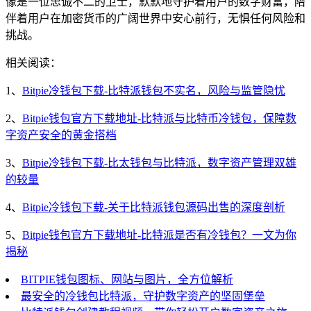
像是一位忠诚不二的卫士，默默地守护着用户的数字财富，陪
伴着用户在加密货币的广阔世界中安心前行，无惧任何风险和
挑战。
相关阅读：
1、
Bitpie冷钱包下载-比特派钱包不实名，风险与监管隐忧
2、
Bitpie钱包官方下载地址-比特派与比特币冷钱包，保障数
字资产安全的黄金搭档
3、
Bitpie冷钱包下载-比太钱包与比特派，数字资产管理双雄
的较量
4、
Bitpie冷钱包下载-关于比特派钱包源码出售的深度剖析
5、
Bitpie钱包官方下载地址-比特派是否有冷钱包？一文为你
揭秘
BITPIE钱包图标、网站与图片，全方位解析
最安全的冷钱包比特派，守护数字资产的坚固堡垒