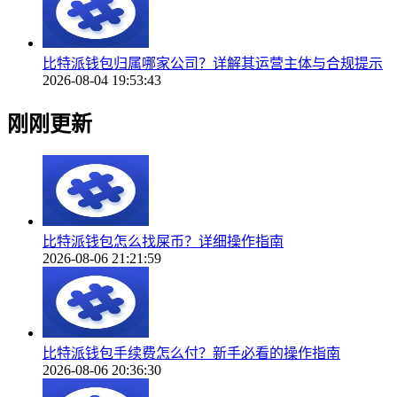
比特派钱包归属哪家公司？详解其运营主体与合规提示
2026-08-04 19:53:43
刚刚更新
比特派钱包怎么找屎币？详细操作指南
2026-08-06 21:21:59
比特派钱包手续费怎么付？新手必看的操作指南
2026-08-06 20:36:30