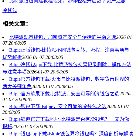
比特派钱包创建教程视频，带你轻松开启数字资产之旅
冷钱包
相关文章：
比特派观察钱包，加密资产安全与便捷的平衡之选
2026-01-
07 20:08:05
Bitpie正版钱包-比特派不同钱包互转，流程、注意事项与
优势解析
2026-01-07 20:08:05
Bitpie冷钱包app下载-比特派钱包交易记录删除，操作方法
与注意事项
2026-01-07 20:08:05
Bitpie官方钱包下载-火币与比特派钱包，数字货币世界的
两大关键角色
2026-01-07 20:08:05
Bitpie官方苹果下载-比特派，安全可靠的冷钱包之选
2026-
01-07 20:08:05
Bitpie钱包下载-Bitpie，安全可靠的冷钱包之选
2026-01-07
20:08:05
Bitpie钱包官方下载地址-比特派是否有冷钱包？一文为你
揭秘
2026-01-07 20:08:05
Bitpie钱包app下载-Bitpie钱包算冷钱包吗？深度剖析与解读