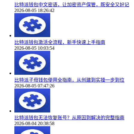
比特派钱包中文密语，让加密资产保管，既安全又好记
2026-08-05 18:26:42
比特派钱包激活全流程，新手快速上手指南
2026-08-05 10:03:54
比特派子母钱包使用全指南，从创建到实操一步到位
2026-08-05 07:47:26
比特派钱包无法恢复账号？从原因到解决的完整指南
2026-08-04 20:38:58