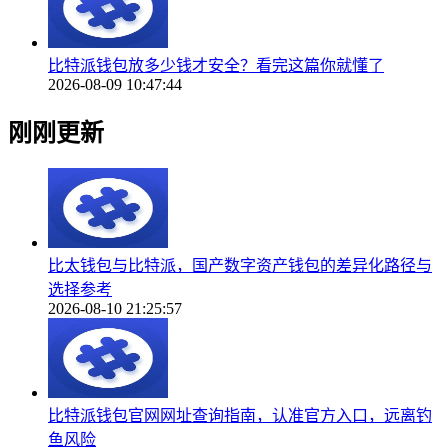
比特派钱包放多少钱才安全？看完这篇你就懂了
2026-08-09 10:47:44
刚刚更新
比太钱包与比特派，国产数字资产钱包的差异化路径与
选择参考
2026-08-10 21:25:57
比特派钱包官网网址查询指南，认准官方入口，远离钓
鱼风险