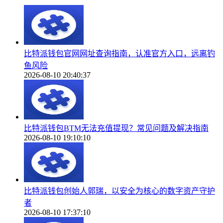
比特派钱包官网网址查询指南，认准官方入口，远离钓
鱼风险
2026-08-10 20:40:37
比特派钱包BTM无法充值提现？常见问题及解决指南
2026-08-10 19:10:10
比特派钱包创始人郭瑞，以安全为核心的数字资产守护
者
2026-08-10 17:37:10