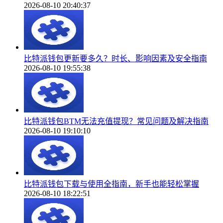
2026-08-10 20:40:37
比特派钱包更新要多久？时长、影响因素及安全指南
2026-08-10 19:55:38
比特派钱包BTM无法充值提现？常见问题及解决指南
2026-08-10 19:10:10
比特派钱包下载与使用全指南，新手也能轻松掌握
2026-08-10 18:22:51