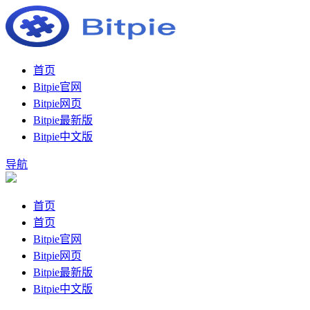
首页
Bitpie官网
Bitpie网页
Bitpie最新版
Bitpie中文版
导航
首页
首页
Bitpie官网
Bitpie网页
Bitpie最新版
Bitpie中文版