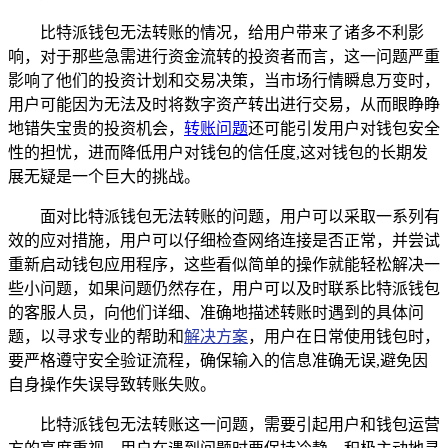
比特派钱包无法转账的情况，给用户带来了诸多不利影
响，对于那些急需进行资金流转的投资者而言，这一问题严重
影响了他们的投资计划和交易决策，当市场行情瞬息万变时，
用户可能因为无法及时将数字资产转出进行交易，从而眼睁睁
地错失宝贵的投资机会，
转账问题
还可能引发用户对钱包安全
性的担忧，进而降低用户对钱包的信任度,这对钱包的长期发
展无疑是一个巨大的挑战。
面对比特派钱包无法转账的问题，用户可以采取一系列有
效的应对措施，用户可以仔细检查网络连接是否正常，并尝试
重新启动钱包应用程序，这些看似简单的操作就能轻松解决一
些小问题，如果问题仍然存在，用户可以及时联系比特派钱包
的客服人员，向他们详细、准确地描述转账时遇到的具体问
题，以寻求专业的帮助和
解决方案
，用户在日常使用钱包时，
要严格遵守安全验证流程，确保输入的信息准确无误,避免因
自身操作失误导致转账失败。
比特派钱包无法转账这一问题，需要引起用户和钱包运营