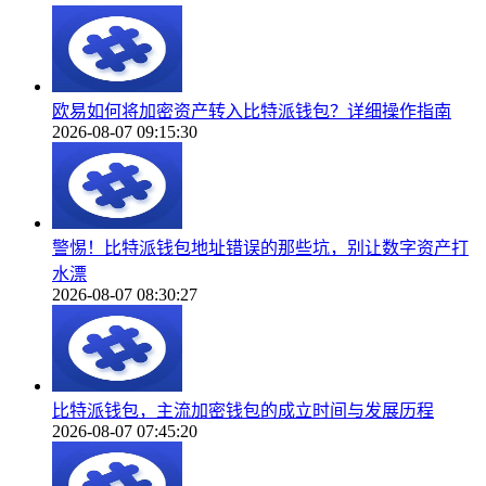
欧易如何将加密资产转入比特派钱包？详细操作指南
2026-08-07 09:15:30
警惕！比特派钱包地址错误的那些坑，别让数字资产打
水漂
2026-08-07 08:30:27
比特派钱包，主流加密钱包的成立时间与发展历程
2026-08-07 07:45:20