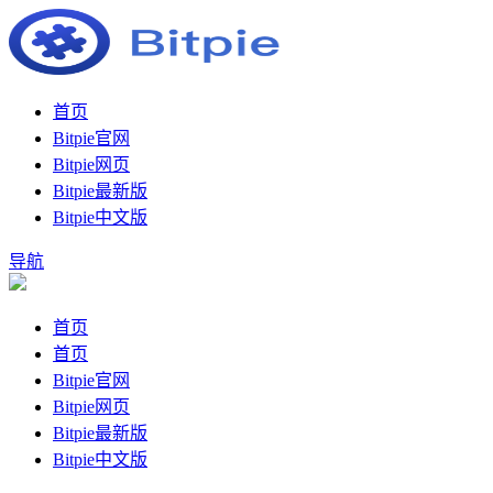
首页
Bitpie官网
Bitpie网页
Bitpie最新版
Bitpie中文版
导航
首页
首页
Bitpie官网
Bitpie网页
Bitpie最新版
Bitpie中文版