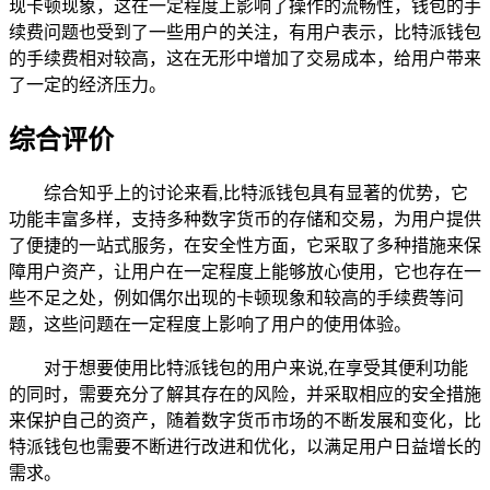
现卡顿现象，这在一定程度上影响了操作的流畅性，钱包的手
续费问题也受到了一些用户的关注，有用户表示，比特派钱包
的手续费相对较高，这在无形中增加了交易成本，给用户带来
了一定的经济压力。
综合评价
综合知乎上的讨论来看,比特派钱包具有显著的优势，它
功能丰富多样，支持多种数字货币的存储和交易，为用户提供
了便捷的一站式服务，在安全性方面，它采取了多种措施来保
障用户资产，让用户在一定程度上能够放心使用，它也存在一
些不足之处，例如偶尔出现的卡顿现象和较高的手续费等问
题，这些问题在一定程度上影响了用户的使用体验。
对于想要使用比特派钱包的用户来说,在享受其便利功能
的同时，需要充分了解其存在的风险，并采取相应的安全措施
来保护自己的资产，随着数字货币市场的不断发展和变化，比
特派钱包也需要不断进行改进和优化，以满足用户日益增长的
需求。