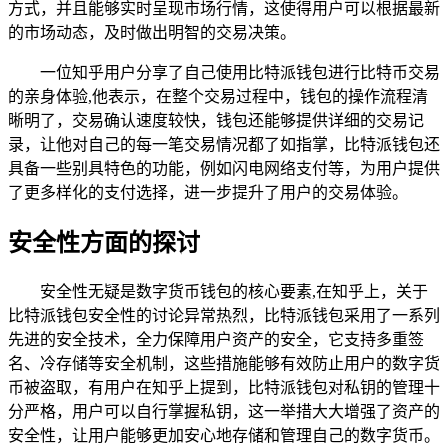
方式，并且能够实时呈现市场行情，这使得用户可以根据最新
的市场动态，及时做出明智的交易决策。
一位知乎用户分享了自己使用比特派钱包进行比特币交易
的亲身体验,他表示，在整个交易过程中，钱包的操作流程清
晰明了，交易确认速度较快，钱包还能够提供详细的交易记
录，让他对自己的每一笔交易情况都了如指掌，比特派钱包还
具备一些别具特色的功能，例如闪电网络支付等，为用户提供
了更多样化的支付选择，进一步提升了用户的交易体验。
安全性方面的探讨
安全性无疑是数字货币钱包的核心要素,在知乎上，关于
比特派钱包安全性的讨论异常热烈，比特派钱包采用了一系列
先进的安全技术，全力保障用户资产的安全，它支持多重签
名、冷存储等安全机制，这些措施能够有效防止用户的数字货
币被盗取，有用户在知乎上提到，比特派钱包对私钥的管理十
分严格，用户可以自行掌握私钥，这一举措大大增强了资产的
安全性，让用户能够更加安心地存储和管理自己的数字货币。