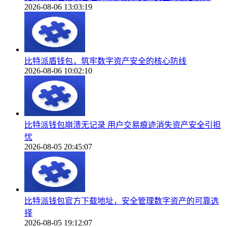
2026-08-06 13:03:19
比特派盾钱包，筑牢数字资产安全的核心防线
2026-08-06 10:02:10
比特派钱包崩溃无记录 用户交易痕迹消失资产安全引担
忧
2026-08-05 20:45:07
比特派钱包官方下载地址，安全管理数字资产的可靠选
择
2026-08-05 19:12:07