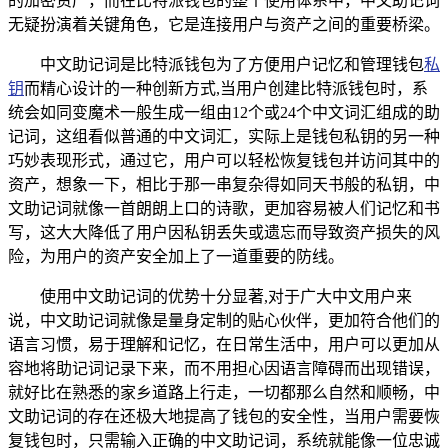
的加密资产，而在比特派钱包的整个使用体系中，中文助记词
无疑扮演着关键角色，它是连接用户与资产之间的重要桥梁。
中文助记词是比特派钱包为了方便用户记忆和管理钱包
私
钥
而精心设计的一种创新方式,当用户创建比特派钱包时，系
统会如同变魔术一般生成一组由12个或24个中文词汇组成的助
记词，这组看似普通的中文词汇，实际上是钱包私钥的另一种
巧妙表现形式，通过它，用户可以轻松恢复钱包并访问其中的
资产，想象一下，相比于那一串复杂得如同天书般的私钥，中
文助记词就像一首朗朗上口的诗歌，更加容易被人们记忆和书
写，这大大降低了用户因私钥丢失或遗忘而导致资产损失的风
险，为用户的资产安全加上了一道重要的防线。
使用中文助记词的优势十分显著,对于广大中文用户来
说，中文助记词就像是量身定制的贴心伙伴，更加符合他们的
语言习惯，易于理解和记忆，在日常生活中，用户可以更加从
容地将助记词记录下来，而不用担心因语言障碍而出现错误，
就好比在熟悉的家乡道路上行走，一切都那么自然和顺畅，中
文助记词的存在还极大地提高了钱包的安全性，当用户需要恢
复钱包时，只需输入正确的中文助记词，系统就能像一位忠诚