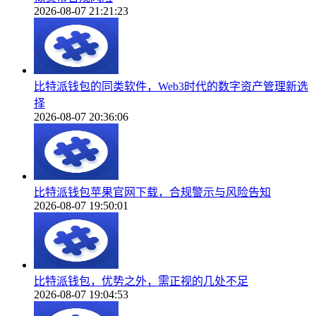
2026-08-07 21:21:23
比特派钱包的同类软件，Web3时代的数字资产管理新选
择
2026-08-07 20:36:06
比特派钱包苹果官网下载，合规警示与风险告知
2026-08-07 19:50:01
比特派钱包，优势之外，需正视的几处不足
2026-08-07 19:04:53