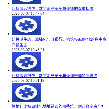
比特派云钱包，数字资产安全与便捷的双重保障
2026-08-07 13:47:04
比特派生态，派钱包与派银行，构筑Web3时代的数字资
产新生态
2026-08-07 10:46:21
比特派云钱包，数字资产安全与便捷管理的新选择
2026-08-07 10:01:18
警惕！比特派钱包地址错误的那些坑，别让数字资产打