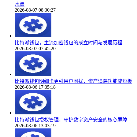
水漂
2026-08-07 08:30:27
比特派钱包，主流加密钱包的成立时间与发展历程
2026-08-07 07:45:20
比特派钱包明细卡更引用户困扰，资产追踪功能成短板
2026-08-06 17:35:18
比特派钱包授权管理，守护数字资产安全的核心屏障
2026-08-06 13:03:19