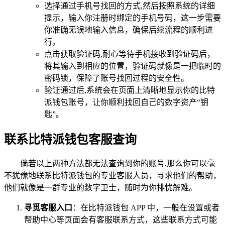
选择通过手机号找回的方式,然后按照系统的详细
提示，输入你注册时绑定的手机号码，这一步需要
你准确无误地输入信息，确保后续流程的顺利进
行。
点击获取验证码,耐心等待手机接收到验证码后，
将其输入到相应的位置，验证码就像是一把临时的
密码锁，保障了账号找回过程的安全性。
验证通过后,系统会在页面上清晰地显示你的比特
派钱包账号，让你顺利找回自己的数字资产“钥
匙”。
联系比特派钱包客服查询
倘若以上两种方法都无法查询到你的账号,那么你可以毫
不犹豫地联系比特派钱包的专业客服人员，寻求他们的帮助，
他们就像是一群专业的数字卫士，随时为你排忧解难。
寻觅客服入口
：在比特派钱包 APP 中，一般在设置或者
帮助中心等页面会有客服联系方式，这些联系方式可能