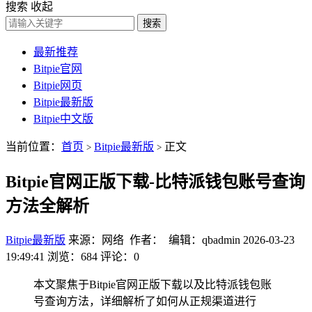
搜索
收起
搜索
最新推荐
Bitpie官网
Bitpie网页
Bitpie最新版
Bitpie中文版
当前位置：
首页
Bitpie最新版
正文
>
>
Bitpie官网正版下载-比特派钱包账号查询
方法全解析
Bitpie最新版
来源：网络 作者： 编辑：qbadmin
2026-03-23
19:49:41
浏览：684
评论：0
本文聚焦于Bitpie官网正版下载以及比特派钱包账
号查询方法，详细解析了如何从正规渠道进行