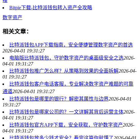
程
Bitpie下载-比特派钱包转入资产全攻略
数字资产
相关文章：
比特派钱包APP下载指南，安全便捷管理数字资产的首选
2026-04-01 19:31:27
电脑版比特派钱包，守护数字资产的桌面级安全之选
2026-
04-01 19:31:27
比特派钱包推广怎么样？从策略到效果的全面拆解
2026-04-
01 19:31:27
比特派钱包客户电话客服，专业解决数字资产难题的可靠
通道
2026-04-01 19:31:27
比特派钱包是哪里的银行？解密其属性与边界
2026-04-01
19:31:27
比特派钱包是哪家公司的？一文详解其背后运营主体
2026-
04-01 19:31:27
比特派钱包官方APP下载，安全获取，守护数字资产
2026-
04-01 19:31:27
比特派钱包放多少钱才安全？看完这篇你就懂了
2026-04-01