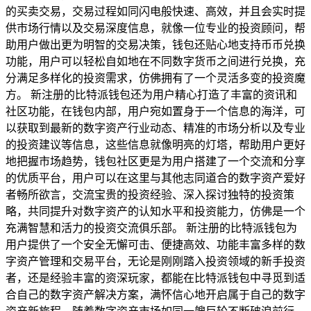
的买卖交易，交易过程如同闪电般快速、高效，并且会实时提
供市场行情以及交易深度信息，就像一位专业的投资顾问，帮
助用户做出更为明智的交易决策，钱包还贴心地支持币币兑换
功能，用户可以轻松自如地在不同数字货币之间进行兑换，充
分满足多样化的投资需求，仿佛拥有了一个灵活多变的投资魔
方。 新注册的比特派钱包还为用户精心打造了丰富的资讯和
社区功能，在钱包内部，用户宛如置身于一个信息的海洋，可
以获取到最新的数字资产行业动态、精准的市场分析以及专业
的投资建议等信息，这些信息就像明亮的灯塔，帮助用户更好
地把握市场趋势，钱包社区更是为用户搭建了一个交流和分享
的优质平台，用户可以在这里与其他志同道合的数字资产爱好
者畅所欲言，交流宝贵的投资经验、深入探讨独特的投资策
略，共同提升对数字资产的认知水平和投资能力，仿佛是一个
充满智慧和活力的投资交流俱乐部。 新注册的比特派钱包为
用户提供了一个安全无懈可击、便捷高效、功能丰富多样的数
字资产管理和交易平台，无论是刚刚踏入投资领域的新手投资
者，还是经验丰富的资深玩家，都能在比特派钱包中寻觅到适
合自己的数字资产解决方案，满怀信心地开启属于自己的数字