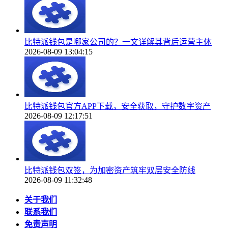
比特派钱包是哪家公司的？一文详解其背后运营主体
2026-08-09 13:04:15
比特派钱包官方APP下载，安全获取，守护数字资产
2026-08-09 12:17:51
比特派钱包双签，为加密资产筑牢双层安全防线
2026-08-09 11:32:48
关于我们
联系我们
免责声明