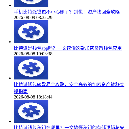
手机比特派钱包不小心删了？别慌！资产找回全攻略
2026-08-09 08:32:29
比特派是钱包app吗？一文读懂这款加密货币钱包应用
2026-08-08 19:03:38
比特派钱包转欧易全攻略，安全高效的加密资产转移实
操指南
2026-08-08 18:18:44
比特派钱包私钥在哪里？一文搞懂私钥的存储逻辑与安