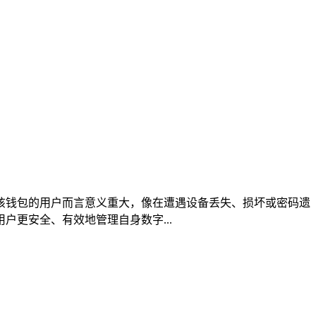
该钱包的用户而言意义重大，像在遭遇设备丢失、损坏或密码遗
更安全、有效地管理自身数字...