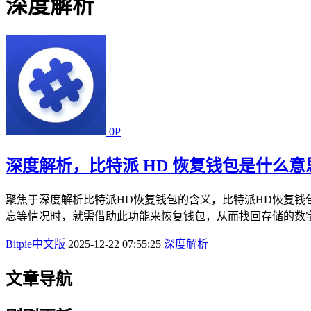
深度解析
0P
深度解析，比特派 HD 恢复钱包是什么意
聚焦于深度解析比特派HD恢复钱包的含义，比特派HD恢复
忘等情况时，就需借助此功能来恢复钱包，从而找回存储的数字
Bitpie中文版
2025-12-22 07:55:25
深度解析
文章导航