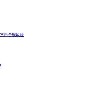
货币合规风险
择