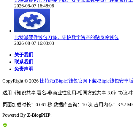
比特派钱包官方链接下载，安全获取数字资产轻量管理工
2026-08-07 16:48:06
比特派硬件钱包刀锋，守护数字资产的贴身冷钱包
2026-08-07 16:03:03
关于我们
联系我们
免责声明
CopyRight ©
2026
比特派(Bitpie)钱包官网下载-Bitpie钱包安
适用《知识共享 署名-非商业性使用-相同方式共享 3.0》协议-
页面加载时长：0.061 秒 数据库查询：10 次 占用内存：3.52 M
Powered By
Z-BlogPHP
.