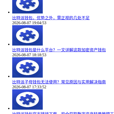
比特派钱包，优势之外，需正视的几处不足
2026-08-07 19:04:53
比特派钱包是什么平台？一文详解这款加密资产钱包
2026-08-07 18:18:53
比特派子母钱包无法使用？常见原因与实用解决指南
2026-08-07 17:33:52