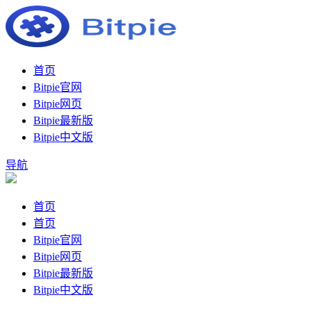
首页
Bitpie官网
Bitpie网页
Bitpie最新版
Bitpie中文版
导航
首页
首页
Bitpie官网
Bitpie网页
Bitpie最新版
Bitpie中文版