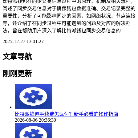
比特派钱包在同步交易信息过程中的原理、机制及相关流程，
阐述了同步交易信息对于确保钱包数据准确、交易记录完整的
重要性，分析了可能影响同步的因素，如网络状况、节点连接
等，还介绍了在同步过程中可能遇到的问题及对应的解决办
法，旨在帮助用户深入了解比特派钱包同步交易信息的...
2025-12-27 13:01:27
文章导航
刚刚更新
比特派钱包手续费怎么付？新手必看的操作指南
2026-08-06 20:36:30