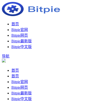
首页
Bitpie官网
Bitpie网页
Bitpie最新版
Bitpie中文版
导航
首页
首页
Bitpie官网
Bitpie网页
Bitpie最新版
Bitpie中文版