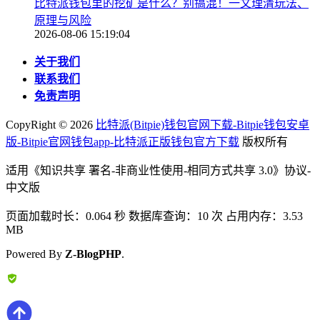
比特派钱包里的挖矿是什么？别搞混！一文理清玩法、
原理与风险
2026-08-06 15:19:04
关于我们
联系我们
免责声明
CopyRight ©
2026
比特派(Bitpie)钱包官网下载-Bitpie钱包安卓
版-Bitpie官网钱包app-比特派正版钱包官方下载
版权所有
适用《知识共享 署名-非商业性使用-相同方式共享 3.0》协议-
中文版
页面加载时长：0.064 秒 数据库查询：10 次 占用内存：3.53
MB
Powered By
Z-BlogPHP
.