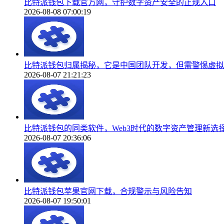
比特派钱包下载官方网，守护数字资产安全的正规入口
2026-08-08 07:00:19
比特派钱包归属揭秘，它是中国团队开发，但需警惕虚拟
2026-08-07 21:21:23
比特派钱包的同类软件，Web3时代的数字资产管理新选
2026-08-07 20:36:06
比特派钱包苹果官网下载，合规警示与风险告知
2026-08-07 19:50:01