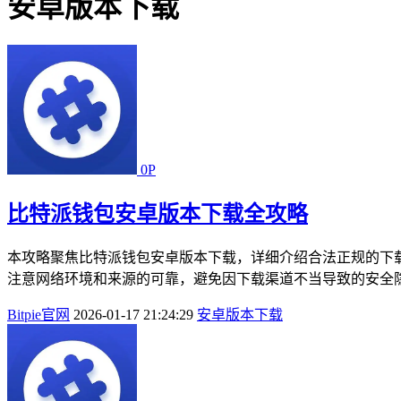
安卓版本下载
0P
比特派钱包安卓版本下载全攻略
本攻略聚焦比特派钱包安卓版本下载，详细介绍合法正规的下
注意网络环境和来源的可靠，避免因下载渠道不当导致的安全隐
Bitpie官网
2026-01-17 21:24:29
安卓版本下载