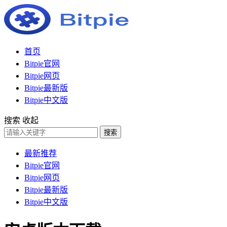
首页
Bitpie官网
Bitpie网页
Bitpie最新版
Bitpie中文版
搜索
收起
搜索
最新推荐
Bitpie官网
Bitpie网页
Bitpie最新版
Bitpie中文版