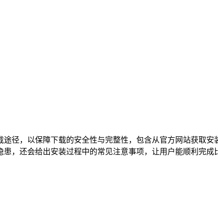
载途径，以保障下载的安全性与完整性，包含从官方网站获取安
患，还会给出安装过程中的常见注意事项，让用户能顺利完成比特