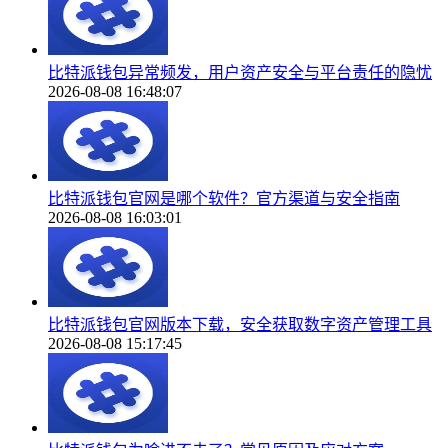
比特派钱包异常频发，用户资产安全与平台责任的隐忧
2026-08-08 16:48:07
比特派钱包官网是哪个软件？官方渠道与安全指南
2026-08-08 16:03:01
比特派钱包官网版本下载，安全获取数字资产管理工具
2026-08-08 15:17:45