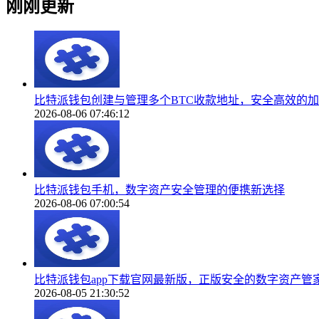
刚刚更新
比特派钱包创建与管理多个BTC收款地址，安全高效的
2026-08-06 07:46:12
比特派钱包手机，数字资产安全管理的便携新选择
2026-08-06 07:00:54
比特派钱包app下载官网最新版，正版安全的数字资产管
2026-08-05 21:30:52