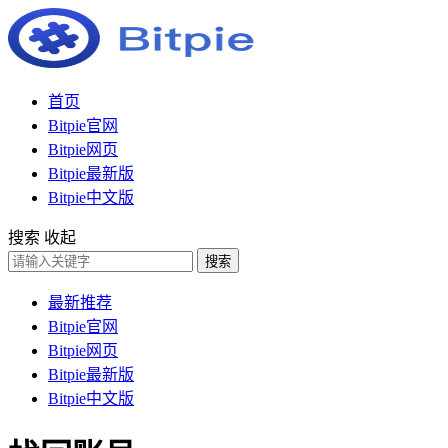
首页
Bitpie官网
Bitpie网页
Bitpie最新版
Bitpie中文版
搜索
收起
搜索
最新推荐
Bitpie官网
Bitpie网页
Bitpie最新版
Bitpie中文版