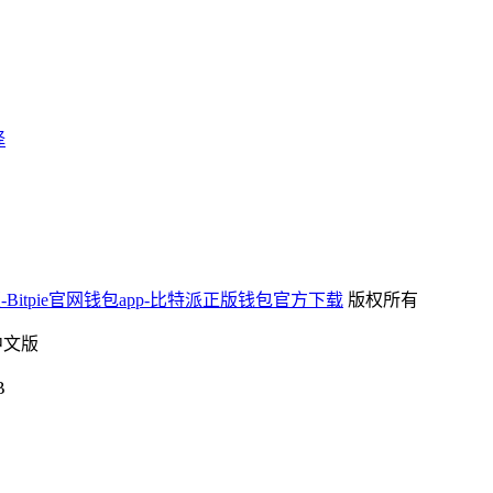
择
卓版-Bitpie官网钱包app-比特派正版钱包官方下载
版权所有
中文版
B