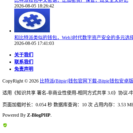
比特派钱包中文密语，让加密资产保管，既安全又好记
2026-08-05 18:26:42
和比特派类似的钱包，Web3时代数字资产安全的多元选
2026-08-05 17:41:03
关于我们
联系我们
免责声明
CopyRight ©
2026
比特派(Bitpie)钱包官网下载-Bitpie钱包安
适用《知识共享 署名-非商业性使用-相同方式共享 3.0》协议-
页面加载时长：0.054 秒 数据库查询：10 次 占用内存：3.53 M
Powered By
Z-BlogPHP
.