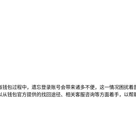
派钱包过程中，遗忘登录账号会带来诸多不便，这一情况困扰着
从钱包官方提供的找回途径、相关客服咨询等方面着手，以帮助用