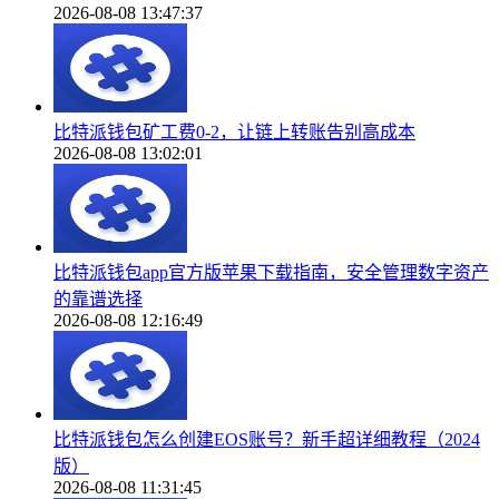
2026-08-08 13:47:37
比特派钱包矿工费0-2，让链上转账告别高成本
2026-08-08 13:02:01
比特派钱包app官方版苹果下载指南，安全管理数字资产
的靠谱选择
2026-08-08 12:16:49
比特派钱包怎么创建EOS账号？新手超详细教程（2024
版）
2026-08-08 11:31:45