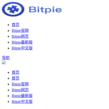
首页
Bitpie官网
Bitpie网页
Bitpie最新版
Bitpie中文版
导航
首页
首页
Bitpie官网
Bitpie网页
Bitpie最新版
Bitpie中文版