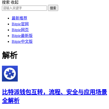
搜索
收起
搜索
最新推荐
Bitpie官网
Bitpie网页
Bitpie最新版
Bitpie中文版
解析
比特派钱包互转，流程、安全与应用场景
全解析