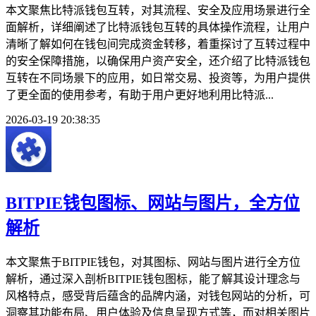
本文聚焦比特派钱包互转，对其流程、安全及应用场景进行全
面解析，详细阐述了比特派钱包互转的具体操作流程，让用户
清晰了解如何在钱包间完成资金转移，着重探讨了互转过程中
的安全保障措施，以确保用户资产安全，还介绍了比特派钱包
互转在不同场景下的应用，如日常交易、投资等，为用户提供
了更全面的使用参考，有助于用户更好地利用比特派...
2026-03-19 20:38:35
BITPIE钱包图标、网站与图片，全方位
解析
本文聚焦于BITPIE钱包，对其图标、网站与图片进行全方位
解析，通过深入剖析BITPIE钱包图标，能了解其设计理念与
风格特点，感受背后蕴含的品牌内涵，对钱包网站的分析，可
洞察其功能布局、用户体验及信息呈现方式等，而对相关图片