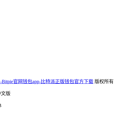
卓版-Bitpie官网钱包app-比特派正版钱包官方下载
版权所有
中文版
B