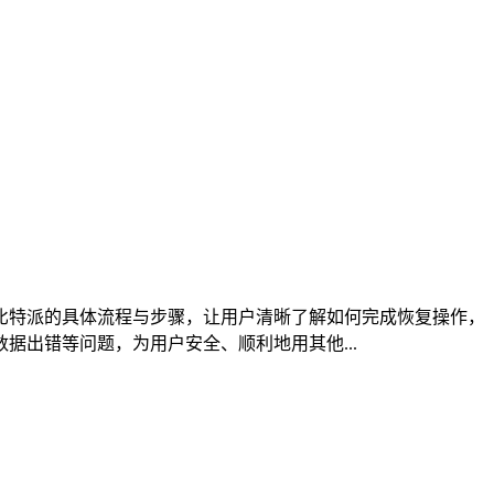
比特派的具体流程与步骤，让用户清晰了解如何完成恢复操作，
出错等问题，为用户安全、顺利地用其他...