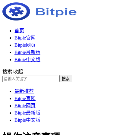
首页
Bitpie官网
Bitpie网页
Bitpie最新版
Bitpie中文版
搜索
收起
搜索
最新推荐
Bitpie官网
Bitpie网页
Bitpie最新版
Bitpie中文版