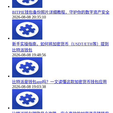
BITPIE钱包备份照片详细教程，守护你的数字资产安全
2026-08-08 20:35:10
新手实操指南，如何将加密货币（USDT/ETH等）提到
比特派钱包
2026-08-08 19:48:56
比特派是钱包app吗？一文读懂这款加密货币钱包应用
2026-08-08 19:03:38