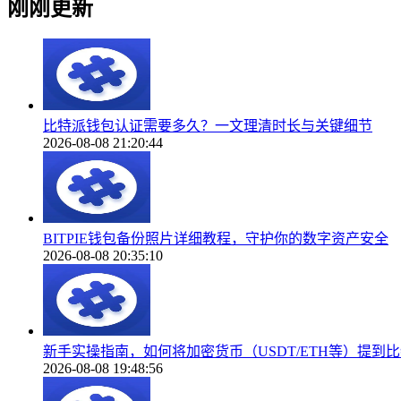
刚刚更新
比特派钱包认证需要多久？一文理清时长与关键细节
2026-08-08 21:20:44
BITPIE钱包备份照片详细教程，守护你的数字资产安全
2026-08-08 20:35:10
新手实操指南，如何将加密货币（USDT/ETH等）提到
2026-08-08 19:48:56