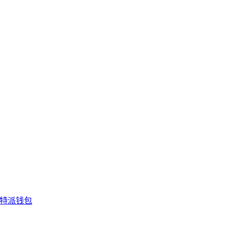
比特派钱包