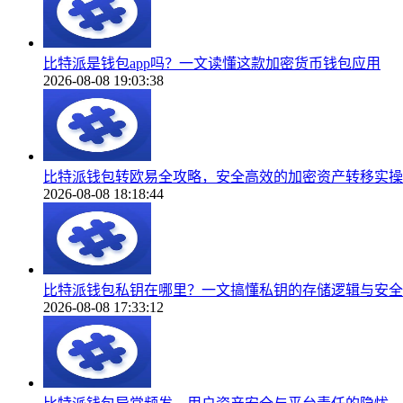
比特派是钱包app吗？一文读懂这款加密货币钱包应用
2026-08-08 19:03:38
比特派钱包转欧易全攻略，安全高效的加密资产转移实操
2026-08-08 18:18:44
比特派钱包私钥在哪里？一文搞懂私钥的存储逻辑与安全
2026-08-08 17:33:12