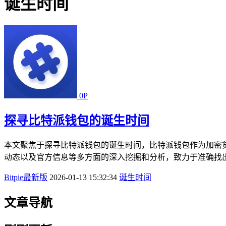
诞生时间
0P
探寻比特派钱包的诞生时间
本文聚焦于探寻比特派钱包的诞生时间，比特派钱包作为加密
动态以及官方信息等多方面的深入挖掘和分析，致力于准确找出
Bitpie最新版
2026-01-13 15:32:34
诞生时间
文章导航