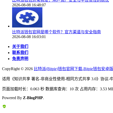
比特派钱包异常频发，用户资产安全与平台责任的隐忧
2026-08-08 16:48:07
比特派钱包官网是哪个软件？官方渠道与安全指南
2026-08-08 16:03:01
关于我们
联系我们
免责声明
CopyRight ©
2026
比特派(Bitpie)钱包官网下载-Bitpie钱包安
适用《知识共享 署名-非商业性使用-相同方式共享 3.0》协议-
页面加载时长：0.063 秒 数据库查询：10 次 占用内存：3.53 M
Powered By
Z-BlogPHP
.