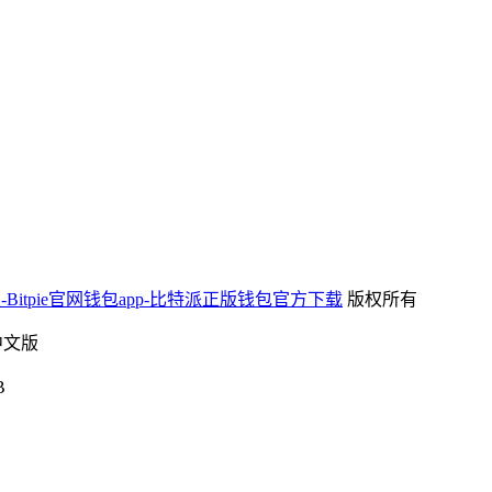
卓版-Bitpie官网钱包app-比特派正版钱包官方下载
版权所有
中文版
B