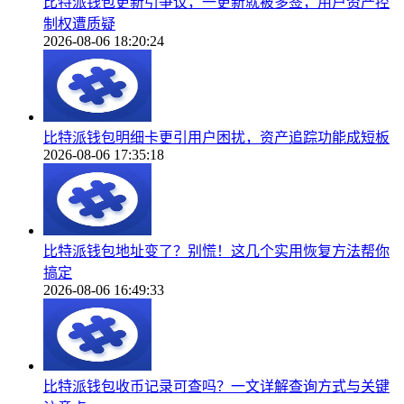
比特派钱包更新引争议，一更新就被多签，用户资产控
制权遭质疑
2026-08-06 18:20:24
比特派钱包明细卡更引用户困扰，资产追踪功能成短板
2026-08-06 17:35:18
比特派钱包地址变了？别慌！这几个实用恢复方法帮你
搞定
2026-08-06 16:49:33
比特派钱包收币记录可查吗？一文详解查询方式与关键