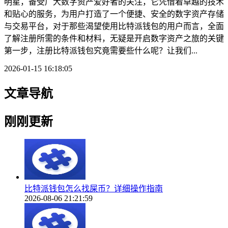
明星，备受广大数字资产爱好者的关注，它凭借着卓越的技术
和贴心的服务，为用户打造了一个便捷、安全的数字资产存储
与交易平台，对于那些渴望使用比特派钱包的用户而言，全面
了解注册所需的条件和材料，无疑是开启数字资产之旅的关键
第一步，注册比特派钱包究竟需要些什么呢？让我们...
2026-01-15 16:18:05
文章导航
刚刚更新
比特派钱包怎么找屎币？详细操作指南
2026-08-06 21:21:59