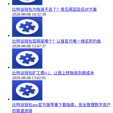
比特派钱包为啥进不去了？常见原因及应对方案
2026-08-08 14:32:39
比特派钱包官网是哪个？认准官方唯一域名防钓鱼
2026-08-08 13:47:37
比特派钱包矿工费0-2，让链上转账告别高成本
2026-08-08 13:02:01
比特派钱包app官方版苹果下载指南，安全管理数字资产
的靠谱选择