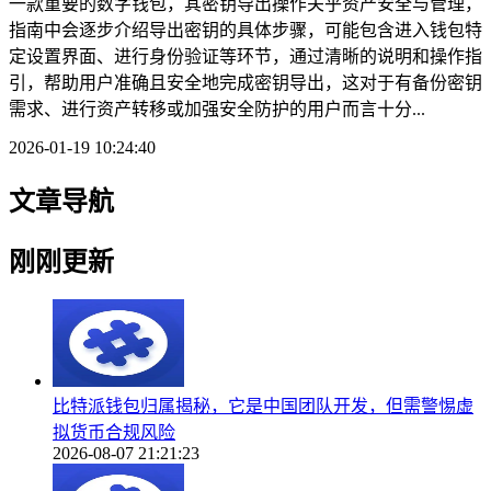
一款重要的数字钱包，其密钥导出操作关乎资产安全与管理，
指南中会逐步介绍导出密钥的具体步骤，可能包含进入钱包特
定设置界面、进行身份验证等环节，通过清晰的说明和操作指
引，帮助用户准确且安全地完成密钥导出，这对于有备份密钥
需求、进行资产转移或加强安全防护的用户而言十分...
2026-01-19 10:24:40
文章导航
刚刚更新
比特派钱包归属揭秘，它是中国团队开发，但需警惕虚
拟货币合规风险
2026-08-07 21:21:23