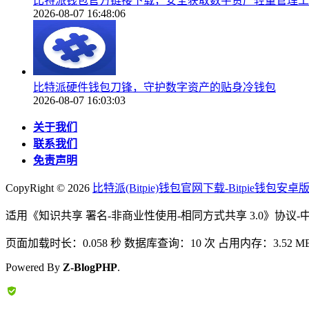
比特派钱包官方链接下载，安全获取数字资产轻量管理工
2026-08-07 16:48:06
比特派硬件钱包刀锋，守护数字资产的贴身冷钱包
2026-08-07 16:03:03
关于我们
联系我们
免责声明
CopyRight ©
2026
比特派(Bitpie)钱包官网下载-Bitpie钱包安
适用《知识共享 署名-非商业性使用-相同方式共享 3.0》协议-
页面加载时长：0.058 秒 数据库查询：10 次 占用内存：3.52 M
Powered By
Z-BlogPHP
.