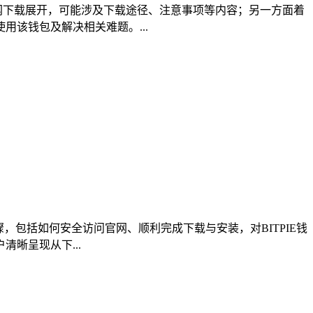
版官网下载展开，可能涉及下载途径、注意事项等内容；另一方面着
该钱包及解决相关难题。...
步骤，包括如何安全访问官网、顺利完成下载与安装，对BITPIE钱
晰呈现从下...