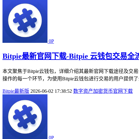
0P
Bitpie最新官网下载-Bitpie 云钱包交易
本文聚焦于Bitpie云钱包，详细介绍其最新官网下载途径及
操作的每一个环节，为使用Bitpie云钱包进行交易的用户提
Bitpie最新版
2026-06-02 17:38:52
数字资产
加密货币
官网下载
0P