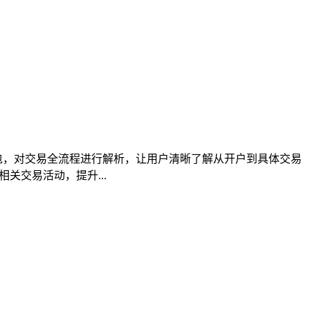
云钱包，对交易全流程进行解析，让用户清晰了解从开户到具体交易
关交易活动，提升...