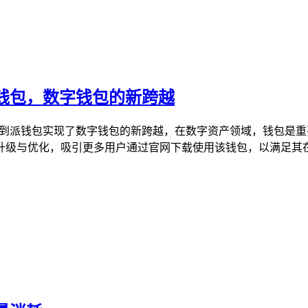
到派钱包，数字钱包的新跨越
云钱包到派钱包实现了数字钱包的新跨越，在数字资产领域，钱包
级与优化，吸引更多用户通过官网下载使用该钱包，以满足其在数