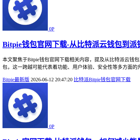
0P
Bitpie钱包官网下载-从比特派云钱包
本文聚焦于Bitpie钱包官网下载相关内容，提及从比特派
包，这一跨越可能代表着功能、用户体验、安全性等多方面的升
Bitpie最新版
2026-06-12 20:47:20
比特派
Bitpie钱包
官网下载
0P