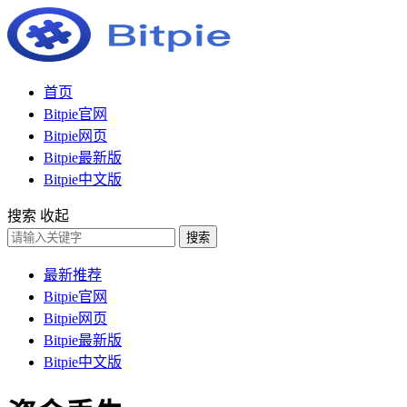
首页
Bitpie官网
Bitpie网页
Bitpie最新版
Bitpie中文版
搜索
收起
搜索
最新推荐
Bitpie官网
Bitpie网页
Bitpie最新版
Bitpie中文版