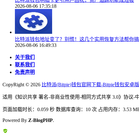
比特派钱包明细卡更引用户困扰，资产追踪功能成短板
2026-08-06 17:35:18
比特派钱包地址变了？别慌！这几个实用恢复方法帮你搞
2026-08-06 16:49:33
关于我们
联系我们
免责声明
CopyRight ©
2026
比特派(Bitpie)钱包官网下载-Bitpie钱包安
适用《知识共享 署名-非商业性使用-相同方式共享 3.0》协议-
页面加载时长：0.059 秒 数据库查询：10 次 占用内存：3.53 M
Powered By
Z-BlogPHP
.