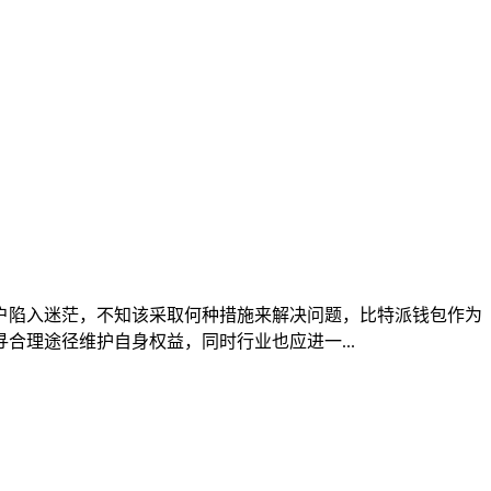
户陷入迷茫，不知该采取何种措施来解决问题，比特派钱包作为
理途径维护自身权益，同时行业也应进一...