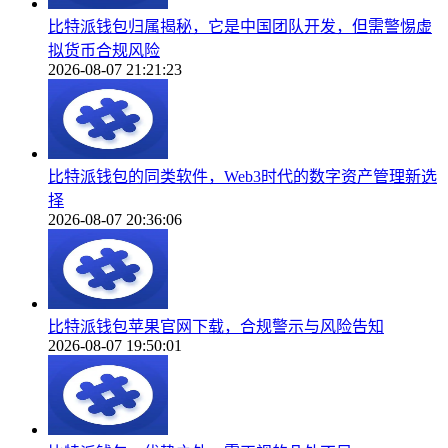
比特派钱包归属揭秘，它是中国团队开发，但需警惕虚
拟货币合规风险
2026-08-07 21:21:23
比特派钱包的同类软件，Web3时代的数字资产管理新选
择
2026-08-07 20:36:06
比特派钱包苹果官网下载，合规警示与风险告知
2026-08-07 19:50:01