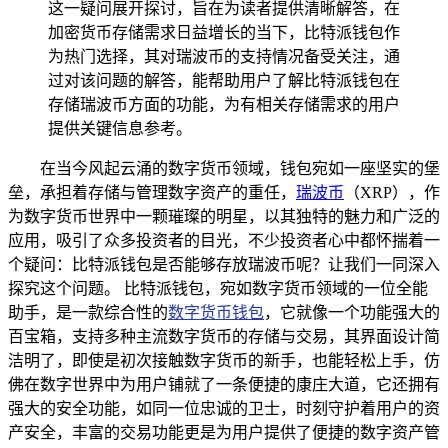
这一疑问展开探讨，旨在为读者提供清晰解答，在
加密货币存储需求日益增长的当下，比特派钱包作
为热门选择，其对瑞波币的支持情况备受关注，通
过对该问题的解答，能帮助用户了解比特派钱包在
存储瑞波币方面的功能，为有相关存储需求的用户
提供关键信息参考。
在当今风起云涌的数字货币领域，钱包宛如一座坚实的堡
垒，承担着存储与管理数字资产的重任，
瑞波币
（XRP），作
为数字货币世界中一颗璀璨的明星，以其独特的魅力和广泛的
应用，吸引了众多投资者的目光，不少投资者心中都怀揣着一
个疑问：比特派钱包是否能够存放瑞波币呢？让我们一同深入
探究这个问题。 比特派钱包，宛如数字货币领域的一位全能
助手，是一款综合性的
数字货币钱包
，它就像一个功能强大的
百宝箱，支持多种主流数字货币的存储与交易，其界面设计简
洁明了，即使是初次接触数字货币的新手，也能轻松上手，仿
佛在数字世界中为用户铺就了一条便捷的康庄大道，它还拥有
强大的安全功能，如同一位忠诚的卫士，时刻守护着用户的资
产安全，丰富的交易功能更是为用户提供了便捷的数字资产管