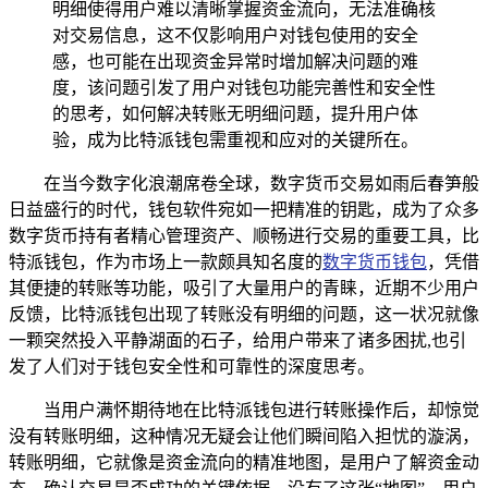
明细使得用户难以清晰掌握资金流向，无法准确核
对交易信息，这不仅影响用户对钱包使用的安全
感，也可能在出现资金异常时增加解决问题的难
度，该问题引发了用户对钱包功能完善性和安全性
的思考，如何解决转账无明细问题，提升用户体
验，成为比特派钱包需重视和应对的关键所在。
在当今数字化浪潮席卷全球，数字货币交易如雨后春笋般
日益盛行的时代，钱包软件宛如一把精准的钥匙，成为了众多
数字货币持有者精心管理资产、顺畅进行交易的重要工具，比
特派钱包，作为市场上一款颇具知名度的
数字货币钱包
，凭借
其便捷的转账等功能，吸引了大量用户的青睐，近期不少用户
反馈，比特派钱包出现了转账没有明细的问题，这一状况就像
一颗突然投入平静湖面的石子，给用户带来了诸多困扰,也引
发了人们对于钱包安全性和可靠性的深度思考。
当用户满怀期待地在比特派钱包进行转账操作后，却惊觉
没有转账明细，这种情况无疑会让他们瞬间陷入担忧的漩涡，
转账明细，它就像是资金流向的精准地图，是用户了解资金动