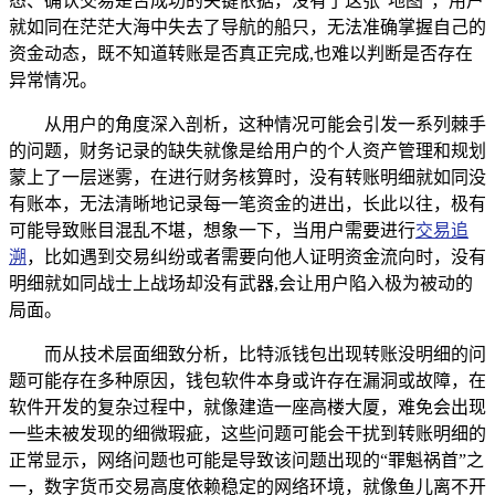
态、确认交易是否成功的关键依据，没有了这张“地图”，用户
就如同在茫茫大海中失去了导航的船只，无法准确掌握自己的
资金动态，既不知道转账是否真正完成,也难以判断是否存在
异常情况。
从用户的角度深入剖析，这种情况可能会引发一系列棘手
的问题，财务记录的缺失就像是给用户的个人资产管理和规划
蒙上了一层迷雾，在进行财务核算时，没有转账明细就如同没
有账本，无法清晰地记录每一笔资金的进出，长此以往，极有
可能导致账目混乱不堪，想象一下，当用户需要进行
交易追
溯
，比如遇到交易纠纷或者需要向他人证明资金流向时，没有
明细就如同战士上战场却没有武器,会让用户陷入极为被动的
局面。
而从技术层面细致分析，比特派钱包出现转账没明细的问
题可能存在多种原因，钱包软件本身或许存在漏洞或故障，在
软件开发的复杂过程中，就像建造一座高楼大厦，难免会出现
一些未被发现的细微瑕疵，这些问题可能会干扰到转账明细的
正常显示，网络问题也可能是导致该问题出现的“罪魁祸首”之
一，数字货币交易高度依赖稳定的网络环境，就像鱼儿离不开