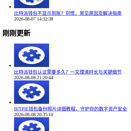
比特派钱包不显示到账？别慌，常见原因及解决指南
2026-08-07 14:32:38
刚刚更新
比特派钱包认证需要多久？一文理清时长与关键细节
2026-08-08 21:20:44
BITPIE钱包备份照片详细教程，守护你的数字资产安全
2026-08-08 20:35:10