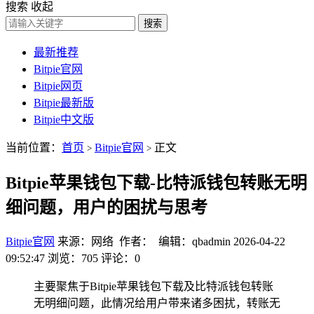
搜索
收起
搜索
最新推荐
Bitpie官网
Bitpie网页
Bitpie最新版
Bitpie中文版
当前位置：
首页
Bitpie官网
正文
>
>
Bitpie苹果钱包下载-比特派钱包转账无明
细问题，用户的困扰与思考
Bitpie官网
来源：网络 作者： 编辑：qbadmin
2026-04-22
09:52:47
浏览：705
评论：0
主要聚焦于Bitpie苹果钱包下载及比特派钱包转账
无明细问题，此情况给用户带来诸多困扰，转账无