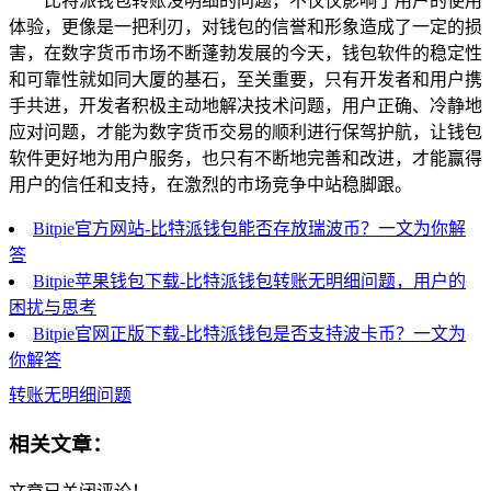
比特派钱包转账没明细的问题，不仅仅影响了用户的使用
体验，更像是一把利刃，对钱包的信誉和形象造成了一定的损
害，在数字货币市场不断蓬勃发展的今天，钱包软件的稳定性
和可靠性就如同大厦的基石，至关重要，只有开发者和用户携
手共进，开发者积极主动地解决技术问题，用户正确、冷静地
应对问题，才能为数字货币交易的顺利进行保驾护航，让钱包
软件更好地为用户服务，也只有不断地完善和改进，才能赢得
用户的信任和支持，在激烈的市场竞争中站稳脚跟。
Bitpie官方网站-比特派钱包能否存放瑞波币？一文为你解
答
Bitpie苹果钱包下载-比特派钱包转账无明细问题，用户的
困扰与思考
Bitpie官网正版下载-比特派钱包是否支持波卡币？一文为
你解答
转账无明细问题
相关文章：