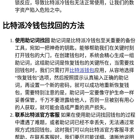
锁反应，导致比特派冷钱包无法正常使用，让我们的数
字资产陷入危险之中。
比特派冷钱包找回的方法
使用助记词找回
助记词是比特派冷钱包至关重要的备份
工具，宛如一把神奇的钥匙，能够帮助我们在关键时刻
打开钱包的大门，在创建钱包时，系统会精心生成一组
助记词，这组助记词是恢复钱包的关键所在，当需要找
回钱包时，我们只需打开
比特派钱包
应用，从容地选择
“恢复钱包”选项，然后按照提示认真输入正确的助记
词，再设置一个新的密码，就可以成功地重新恢复钱
包，需要特别注意的是，助记词一定要像守护生命一样
妥善保管，千万不要泄露给他人，否则一旦被别有用心
的人获取，就可能会造成严重的资产损失。
联系比特派官方客服
如果在使用助记词找回钱包的过程
中遭遇了难题，或者助记词已经不幸丢失，无法通过常
规方式找回钱包，这时我们可以向比特派官方客服寻求
帮助，在联系客服时，我们要尽可能详细、清晰地说明