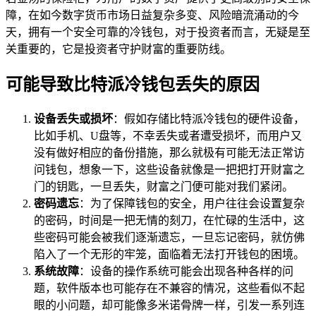
障，在如今数字货币市场日益复杂多变、风险暗流涌动的今
天，拥有一个安全可靠的冷钱包，对于投资者而言，无疑是至
关重要的，它是投资者守护财富的重要防线。
可能导致比特派冷钱包丢失的原因
设备丢失或损坏
：假如存储比特派冷钱包的硬件设备，
比如手机、U盘等，不幸丢失或者遭受损坏，而用户又
没有做好相应的备份措施，那么就极有可能无法正常访
问钱包，想象一下，这些设备就像是一把把打开财富之
门的钥匙，一旦丢失，财富之门便可能对我们紧闭。
密码遗忘
：为了保障钱包的安全，用户往往会设置复杂
的密码，时间是一把无情的刻刀，在忙碌的生活中，这
些密码可能会被我们逐渐遗忘，一旦忘记密码，就仿佛
陷入了一个无形的牢笼，面临着无法打开钱包的困境。
系统故障
：设备的操作系统可能会出现各种各样的问
题，软件版本也可能存在不兼容的情况，这些看似不起
眼的小问题，却可能像多米诺骨牌一样，引发一系列连