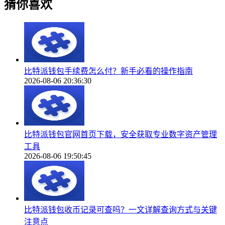
猜你喜欢
比特派钱包手续费怎么付？新手必看的操作指南
2026-08-06 20:36:30
比特派钱包官网首页下载，安全获取专业数字资产管理
工具
2026-08-06 19:50:45
比特派钱包收币记录可查吗？一文详解查询方式与关键
注意点