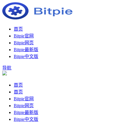
首页
Bitpie官网
Bitpie网页
Bitpie最新版
Bitpie中文版
导航
首页
首页
Bitpie官网
Bitpie网页
Bitpie最新版
Bitpie中文版