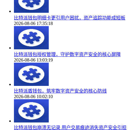
比特派钱包明细卡更引用户困扰，资产追踪功能成短板
2026-08-06 17:35:18
比特派钱包授权管理，守护数字资产安全的核心屏障
2026-08-06 13:03:19
比特派盾钱包，筑牢数字资产安全的核心防线
2026-08-06 10:02:10
比特派钱包崩溃无记录 用户交易痕迹消失资产安全引担