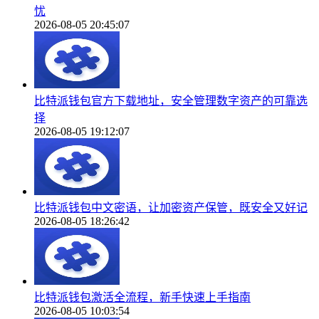
忧
2026-08-05 20:45:07
比特派钱包官方下载地址，安全管理数字资产的可靠选
择
2026-08-05 19:12:07
比特派钱包中文密语，让加密资产保管，既安全又好记
2026-08-05 18:26:42
比特派钱包激活全流程，新手快速上手指南
2026-08-05 10:03:54