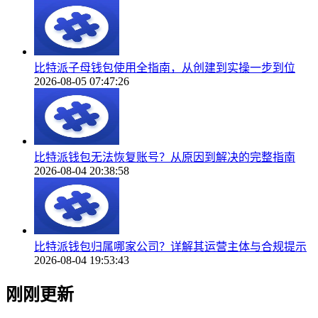
比特派子母钱包使用全指南，从创建到实操一步到位
2026-08-05 07:47:26
比特派钱包无法恢复账号？从原因到解决的完整指南
2026-08-04 20:38:58
比特派钱包归属哪家公司？详解其运营主体与合规提示
2026-08-04 19:53:43
刚刚更新