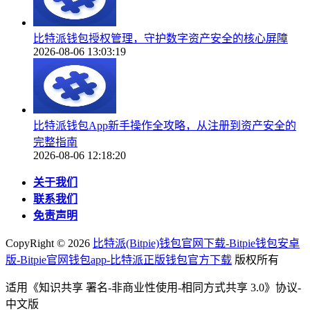
比特派钱包授权管理，守护数字资产安全的核心屏障
2026-08-06 13:03:19
比特派钱包App新手操作全攻略，从注册到资产安全的
完整指南
2026-08-06 12:18:20
关于我们
联系我们
免责声明
CopyRight ©
2026
比特派(Bitpie)钱包官网下载-Bitpie钱包安卓
版-Bitpie官网钱包app-比特派正版钱包官方下载
版权所有
适用《知识共享 署名-非商业性使用-相同方式共享 3.0》协议-
中文版