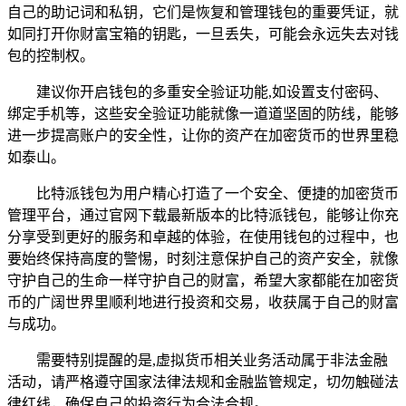
自己的助记词和私钥，它们是恢复和管理钱包的重要凭证，就
如同打开你财富宝箱的钥匙，一旦丢失，可能会永远失去对钱
包的控制权。
建议你开启钱包的多重安全验证功能,如设置支付密码、
绑定手机等，这些安全验证功能就像一道道坚固的防线，能够
进一步提高账户的安全性，让你的资产在加密货币的世界里稳
如泰山。
比特派钱包为用户精心打造了一个安全、便捷的加密货币
管理平台，通过官网下载最新版本的比特派钱包，能够让你充
分享受到更好的服务和卓越的体验，在使用钱包的过程中，也
要始终保持高度的警惕，时刻注意保护自己的资产安全，就像
守护自己的生命一样守护自己的财富，希望大家都能在加密货
币的广阔世界里顺利地进行投资和交易，收获属于自己的财富
与成功。
需要特别提醒的是,虚拟货币相关业务活动属于非法金融
活动，请严格遵守国家法律法规和金融监管规定，切勿触碰法
律红线，确保自己的投资行为合法合规。