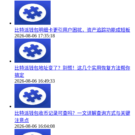
比特派钱包明细卡更引用户困扰，资产追踪功能成短板
2026-08-06 17:35:18
比特派钱包地址变了？别慌！这几个实用恢复方法帮你
搞定
2026-08-06 16:49:33
比特派钱包收币记录可查吗？一文详解查询方式与关键
注意点
2026-08-06 16:04:08