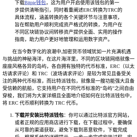
下载
Bitpie钱包
，这为用户开启使用该钱包的第一
步提供清晰指引，同时着重阐述ERC转换为TRC的
具体流程，涵盖转换的各个关键环节与注意事项，
旨在帮助用户顺利完成资产格式的转换，为用户在
不同区块链协议间转移资产提供全面、实用的操作
指南，助力用户更好地管理和运用数字资产。
在当今数字化的浪潮中,加密货币领域犹如一片充满机遇
与挑战的神秘海洋，在这片海洋里，不同的区块链网络就像一
座座风格各异的岛屿，各自拥有独特的代币标准，ERC（以太
坊请求评论）和 TRC（波场请求评论）是较为常见且备受关
注的两种代币标准，而比特派钱包，就像是一艘功能强大且备
受信赖的航船，它支持用户在不同代币标准的“岛屿”之间自由
穿梭，我们将为大家详细且全面地介绍如何在比特派钱包中，
将 ERC 代币顺利转换为 TRC 代币。
下载并安装比特派钱包
：你可以通过比特派官方网站，
或者正规的应用商店进行下载，在下载过程中，要确保
从可靠的渠道获取，避免下载到恶意软件，下载完成