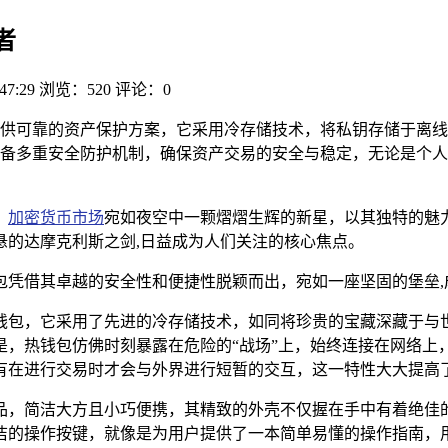
者
47:29
浏览：520
评论：0
供可靠的资产保护方案，它采用冷存储技术，将私钥存储于离线
备多重安全防护机制，确保资产交易的安全与稳定，无论是个人
，
加密货币市场
宛如夜空中一颗熠熠生辉的新星，以其独特的魅
悬的达摩克利斯之剑,日益成为人们关注的核心焦点。
包凭借其卓越的安全性和便捷性脱颖而出，宛如一座坚固的堡垒,
钱包，它采用了先进的冷存储技术，如同将珍贵的宝藏深藏于与
是，热钱包仿佛时刻暴露在危险的“战场”上，始终连接在网络上
有在进行交易时才会与外界进行短暂的交互，这一特性大大提高了
品，简洁大方且小巧便携，其精致的外壳不仅握在手中有着绝佳
洁的操作按键，就像是为用户提供了一本简单易懂的操作指南，