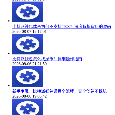
比特派钱包体系为何不支持TRX？深度解析背后的逻辑
2026-08-07 12:17:01
比特派钱包怎么找屎币？详细操作指南
2026-08-06 21:21:59
新手专属，比特派钱包设置全流程，安全创建不踩坑
2026-08-06 19:05:42