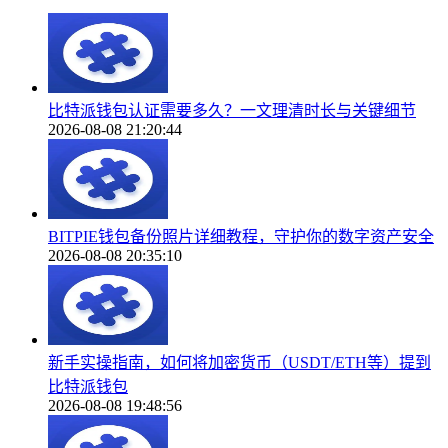
比特派钱包认证需要多久？一文理清时长与关键细节
2026-08-08 21:20:44
BITPIE钱包备份照片详细教程，守护你的数字资产安全
2026-08-08 20:35:10
新手实操指南，如何将加密货币（USDT/ETH等）提到
比特派钱包
2026-08-08 19:48:56