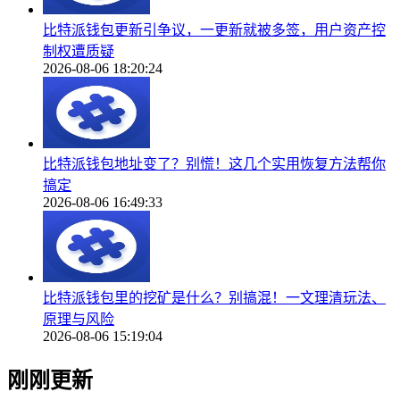
比特派钱包更新引争议，一更新就被多签，用户资产控
制权遭质疑
2026-08-06 18:20:24
比特派钱包地址变了？别慌！这几个实用恢复方法帮你
搞定
2026-08-06 16:49:33
比特派钱包里的挖矿是什么？别搞混！一文理清玩法、
原理与风险
2026-08-06 15:19:04
刚刚更新