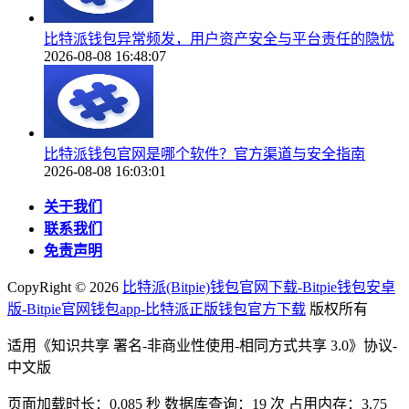
比特派钱包异常频发，用户资产安全与平台责任的隐忧
2026-08-08 16:48:07
比特派钱包官网是哪个软件？官方渠道与安全指南
2026-08-08 16:03:01
关于我们
联系我们
免责声明
CopyRight ©
2026
比特派(Bitpie)钱包官网下载-Bitpie钱包安卓
版-Bitpie官网钱包app-比特派正版钱包官方下载
版权所有
适用《知识共享 署名-非商业性使用-相同方式共享 3.0》协议-
中文版
页面加载时长：0.085 秒 数据库查询：19 次 占用内存：3.75