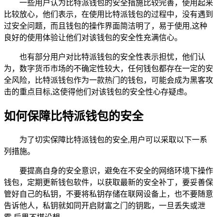
一些用户认为比特派钱包的安全措施比较完善，使用起来
比较放心，他们表示，在使用比特派钱包的过程中，没有遇到
过安全问题，而且钱包的操作界面简洁明了，易于使用,这种
良好的使用体验让他们对该钱包的安全性充满信心。
也有部分用户对比特派钱包的安全性表示担忧，他们认
为，数字货币市场的不确定性较大，任何钱包都存在一定的安
全风险，比特派钱包作为一款热门的钱包，可能会成为黑客攻
击的重点目标,这使得他们对该钱包的安全性心存疑虑。
如何保障比特派钱包的安全
为了切实保障比特派钱包的安全,用户可以采取以下一系
列措施。
要提高自身的安全意识，避免在不安全的网络环境下操作
钱包，定期更新钱包软件，以获取最新的安全补丁，要妥善保
管好自己的私钥，不要将私钥存储在联网设备上，也不要随意
告诉他人，私钥就如同开启财富之门的钥匙，一旦丢失或泄