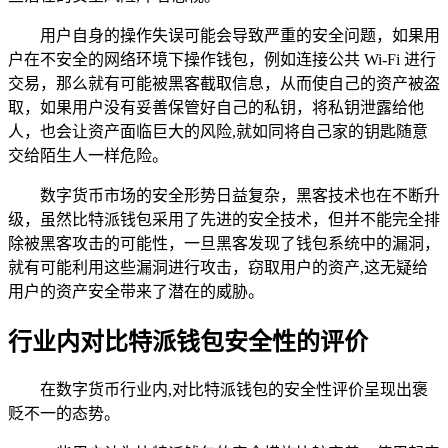
用户自身的操作失误可能会导致严重的安全问题，如果用
户在不安全的网络环境下操作钱包，例如连接公共 Wi-Fi 进行
交易，那么就有可能被黑客截取信息，从而使自己的资产被盗
取，如果用户没有妥善保管好自己的私钥，将私钥泄露给他
人，也会让资产面临巨大的风险,就如同将自己家的钥匙随意
交给陌生人一样危险。
数字货币市场的安全形势日益复杂，黑客技术也在不断升
级，虽然比特派钱包采用了先进的安全技术，但并不能完全排
除被黑客攻击的可能性，一旦黑客发现了钱包系统中的漏洞，
就有可能利用这些漏洞进行攻击，窃取用户的资产,这无疑给
用户的资产安全带来了潜在的威胁。
行业内对比特派钱包安全性的评价
在数字货币行业内,对比特派钱包的安全性评价呈现出褒
贬不一的态势。