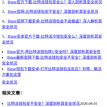
2、
Bitpie官方下载-比特派钱包安全么？深入剖析其安全状况
3、
Bitpie官网-比特派钱包安不安全？深度剖析其安全状况
4、
Bitpie官网下载安卓-比特派钱包会不会被盗？深入解析其
安全状况
5、
Bitpie安卓官方下载-比特派冷钱包安全么？深度剖析其安
全状况
Bitpie官方-用比特派钱包转U安全吗？深度剖析其安全性
Bitpie最新官网下载-比特派钱包安全不安全？深度剖析其
安全状况
Bitpie钱包下载安卓-打开比特派钱包没反应？别慌，解决
方案在这里
安全状况
相关文章：
比特派钱包安不安全？深度剖析其安全状况
2026-04-01