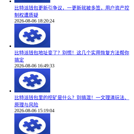
比特派钱包更新引争议，一更新就被多签，用户资产控
制权遭质疑
2026-08-06 18:20:24
比特派钱包地址变了？别慌！这几个实用恢复方法帮你
搞定
2026-08-06 16:49:33
比特派钱包里的挖矿是什么？别搞混！一文理清玩法、
原理与风险
2026-08-06 15:19:04