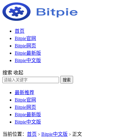
首页
Bitpie官网
Bitpie网页
Bitpie最新版
Bitpie中文版
搜索
收起
搜索
最新推荐
Bitpie官网
Bitpie网页
Bitpie最新版
Bitpie中文版
当前位置：
首页
Bitpie中文版
正文
>
>