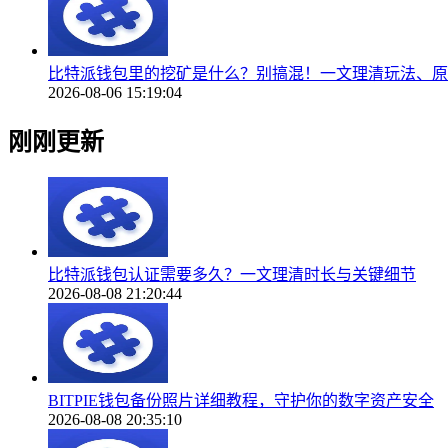
比特派钱包里的挖矿是什么？别搞混！一文理清玩法、原
2026-08-06 15:19:04
刚刚更新
比特派钱包认证需要多久？一文理清时长与关键细节
2026-08-08 21:20:44
BITPIE钱包备份照片详细教程，守护你的数字资产安全
2026-08-08 20:35:10