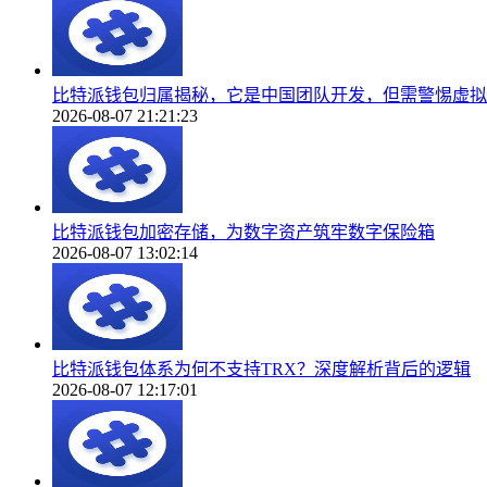
比特派钱包归属揭秘，它是中国团队开发，但需警惕虚拟
2026-08-07 21:21:23
比特派钱包加密存储，为数字资产筑牢数字保险箱
2026-08-07 13:02:14
比特派钱包体系为何不支持TRX？深度解析背后的逻辑
2026-08-07 12:17:01