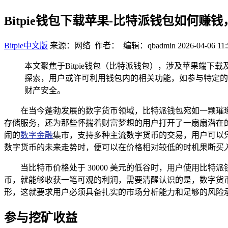
Bitpie钱包下载苹果-比特派钱包如何赚
Bitpie中文版
来源：网络 作者： 编辑：qbadmin
2026-04-06 11:
本文聚焦于Bitpie钱包（比特派钱包），涉及苹果端下载
探索，用户或许可利用钱包内的相关功能，如参与特定的
财产安全。
在当今蓬勃发展的数字货币领域，比特派钱包宛如一颗璀
存储服务，还为那些怀揣着财富梦想的用户打开了一扇扇潜在
闹的
数字金融
集市，支持多种主流数字货币的交易，用户可以
数字货币的未来走势时，便可以在价格相对较低的时机果断买
当比特币价格处于 30000 美元的低谷时，用户使用比特
币，就能够收获一笔可观的利润，需要清醒认识的是，数字货
形，这就要求用户必须具备扎实的市场分析能力和足够的风险
参与挖矿收益