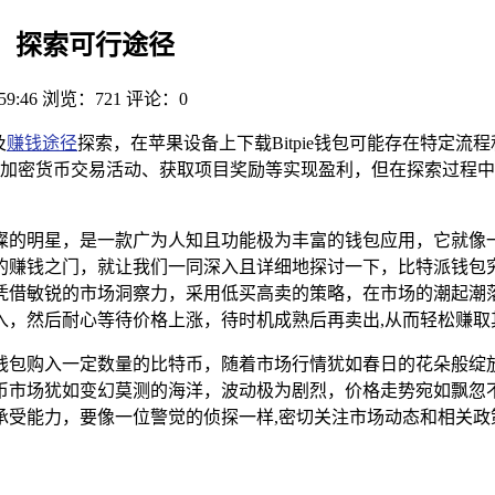
钱，探索可行途径
59:46
浏览：721
评论：0
及
赚钱途径
探索，在苹果设备上下载Bitpie钱包可能存在特定
加密货币交易活动、获取项目奖励等实现盈利，但在探索过程中
璨的明星，是一款广为人知且功能极为丰富的钱包应用，它就像
的赚钱之门，就让我们一同深入且详细地探讨一下，比特派钱包究
凭借敏锐的市场洞察力，采用低买高卖的策略，在市场的潮起潮
入，然后耐心等待价格上涨，待时机成熟后再卖出,从而轻松赚取
派钱包购入一定数量的比特币，随着市场行情犹如春日的花朵般绽放
币市场犹如变幻莫测的海洋，波动极为剧烈，价格走势宛如飘忽
承受能力，要像一位警觉的侦探一样,密切关注市场动态和相关政