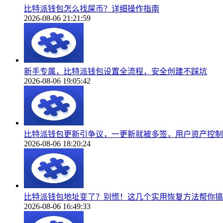
比特派钱包怎么找屎币？详细操作指南
2026-08-06 21:21:59
新手专属，比特派钱包设置全流程，安全创建不踩坑
2026-08-06 19:05:42
比特派钱包更新引争议，一更新就被多签，用户资产控制
2026-08-06 18:20:24
比特派钱包地址变了？别慌！这几个实用恢复方法帮你搞
2026-08-06 16:49:33