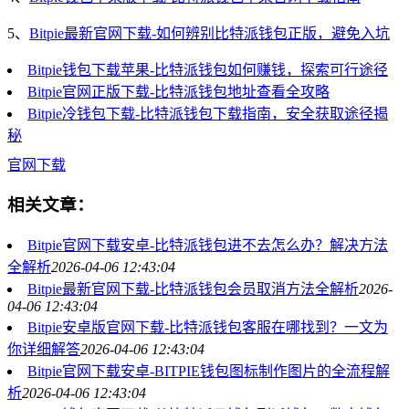
5、
Bitpie最新官网下载-如何辨别比特派钱包正版，避免入坑
Bitpie钱包下载苹果-比特派钱包如何赚钱，探索可行途径
Bitpie官网正版下载-比特派钱包地址查看全攻略
Bitpie冷钱包下载-比特派钱包下载指南，安全获取途径揭
秘
官网下载
相关文章：
Bitpie官网下载安卓-比特派钱包进不去怎么办？解决方法
全解析
2026-04-06 12:43:04
Bitpie最新官网下载-比特派钱包会员取消方法全解析
2026-
04-06 12:43:04
Bitpie安卓版官网下载-比特派钱包客服在哪找到？一文为
你详细解答
2026-04-06 12:43:04
Bitpie官网下载安卓-BITPIE钱包图标制作图片的全流程解
析
2026-04-06 12:43:04