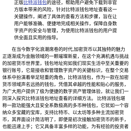
正版
比特派钱包
的途径，帮助用户避免下载到非官
方版本带来的风险，针对比特派钱包地址查看这一
关键操作，阐述了具体的查看方法和步骤，旨在让
用户能够准确、便捷地完成相关操作，保障自身数
字资产的安全与管理，为使用比特派钱包的用户提
供全面且实用的指导。
在当今数字化浪潮席卷的时代,加密货币以其独特的魅力
正逐渐成为金融领域的一颗璀璨新星，在这个充满机遇与挑战
的加密货币世界里，钱包地址宛如我们现实生活中至关重要的
银行账号，它是接收和管理数字资产的关键标识，在整个交易
体系中扮演着举足轻重的角色，比特派钱包，作为一款在加密
货币领域声名远扬的钱包，凭借其卓越的性能和贴心的服务，
为广大用户提供了极为便捷的数字资产管理体验，就让我们一
同深入探究比特派钱包地址查看的详细方法。 比特派钱包堪
称一款功能强大且安全系数极高的多币种钱包，它犹如一个容
纳众多宝藏的宝库，支持比特币、以太坊等多种主流加密货
币，其界面设计简洁明了，即便是初次接触加密货币的新手，
也能迅速上手；它又具备丰富多样的功能，为有经验的投资者