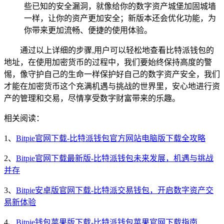
些已知的安全漏洞，就像给你的数字资产城堡加固城墙
一样，让你的资产更加安全；新版本还会优化功能，为
你带来更加流畅、便捷的使用体验。
通过以上详细的步骤,用户可以轻松地查看比特派钱包的
地址，在使用加密货币的过程中，我们要始终保持高度的警
惕，像守护自己的生命一样保护好自己的数字资产安全，我们
才能在加密货币这个充满机遇与挑战的世界里，安心地进行资
产的管理和交易，尽情享受数字财富带来的乐趣。
相关阅读：
1、
Bitpie官网下载-比特派钱包官方网站电脑版下载全攻略
2、
Bitpie官网下载最新版-比特派钱包未来发展，机遇与挑战
并存
3、
Bitpie安卓版官网下载-比特派交易钱包，开启数字资产交
易新体验
4、
Bitpie钱包苹果版下载-比特派钱包苹果官网下载指南