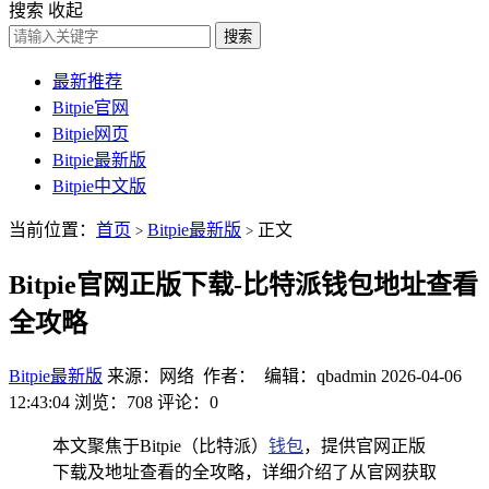
搜索
收起
搜索
最新推荐
Bitpie官网
Bitpie网页
Bitpie最新版
Bitpie中文版
当前位置：
首页
Bitpie最新版
正文
>
>
Bitpie官网正版下载-比特派钱包地址查看
全攻略
Bitpie最新版
来源：网络 作者： 编辑：qbadmin
2026-04-06
12:43:04
浏览：708
评论：0
本文聚焦于Bitpie（比特派）
钱包
，提供官网正版
下载及地址查看的全攻略，详细介绍了从官网获取