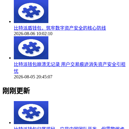
比特派盾钱包，筑牢数字资产安全的核心防线
2026-08-06 10:02:10
比特派钱包崩溃无记录 用户交易痕迹消失资产安全引担
忧
2026-08-05 20:45:07
刚刚更新