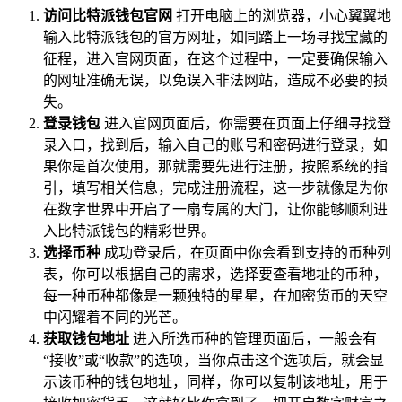
访问比特派钱包官网
打开电脑上的浏览器，小心翼翼地
输入比特派钱包的官方网址，如同踏上一场寻找宝藏的
征程，进入官网页面，在这个过程中，一定要确保输入
的网址准确无误，以免误入非法网站，造成不必要的损
失。
登录钱包
进入官网页面后，你需要在页面上仔细寻找登
录入口，找到后，输入自己的账号和密码进行登录，如
果你是首次使用，那就需要先进行注册，按照系统的指
引，填写相关信息，完成注册流程，这一步就像是为你
在数字世界中开启了一扇专属的大门，让你能够顺利进
入比特派钱包的精彩世界。
选择币种
成功登录后，在页面中你会看到支持的币种列
表，你可以根据自己的需求，选择要查看地址的币种，
每一种币种都像是一颗独特的星星，在加密货币的天空
中闪耀着不同的光芒。
获取钱包地址
进入所选币种的管理页面后，一般会有
“接收”或“收款”的选项，当你点击这个选项后，就会显
示该币种的钱包地址，同样，你可以复制该地址，用于