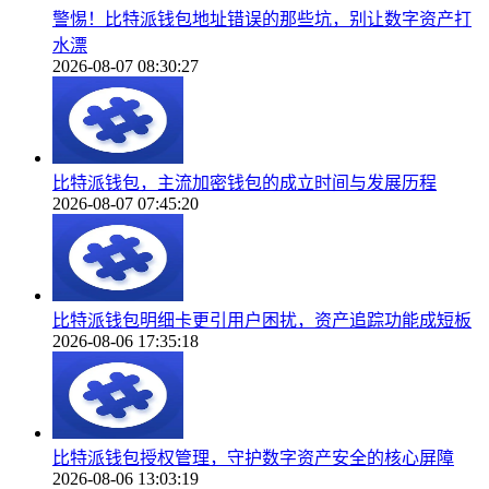
警惕！比特派钱包地址错误的那些坑，别让数字资产打
水漂
2026-08-07 08:30:27
比特派钱包，主流加密钱包的成立时间与发展历程
2026-08-07 07:45:20
比特派钱包明细卡更引用户困扰，资产追踪功能成短板
2026-08-06 17:35:18
比特派钱包授权管理，守护数字资产安全的核心屏障
2026-08-06 13:03:19