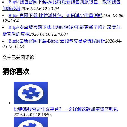
Bitpie钱包官网下载-从比特派云钱包到派钱包，数字钱包
的新跨越
2026-04-06 12:43:04
Bitpie官网下载-比特派钱包，如何减少能量消耗
2026-04-06
12:43:04
Bitpie安卓版官网下载-比特派钱包不能更新了吗？深度剖
析背后的真相
2026-04-06 12:43:04
Bitpie最新官网下载-Bitpie 云钱包交易全流程解析
2026-04-
06 12:43:04
文章已关闭评论！
猜你喜欢
比特派钱包是什么平台？一文详解这款加密资产钱包
2026-08-07 18:18:53