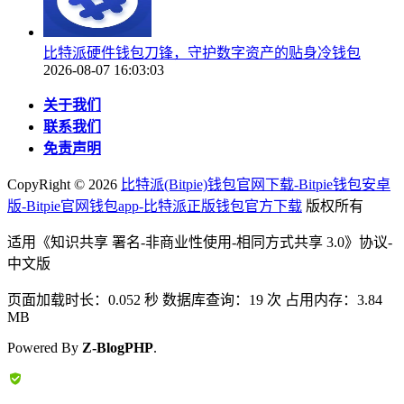
比特派硬件钱包刀锋，守护数字资产的贴身冷钱包
2026-08-07 16:03:03
关于我们
联系我们
免责声明
CopyRight ©
2026
比特派(Bitpie)钱包官网下载-Bitpie钱包安卓
版-Bitpie官网钱包app-比特派正版钱包官方下载
版权所有
适用《知识共享 署名-非商业性使用-相同方式共享 3.0》协议-
中文版
页面加载时长：0.052 秒 数据库查询：19 次 占用内存：3.84
MB
Powered By
Z-BlogPHP
.