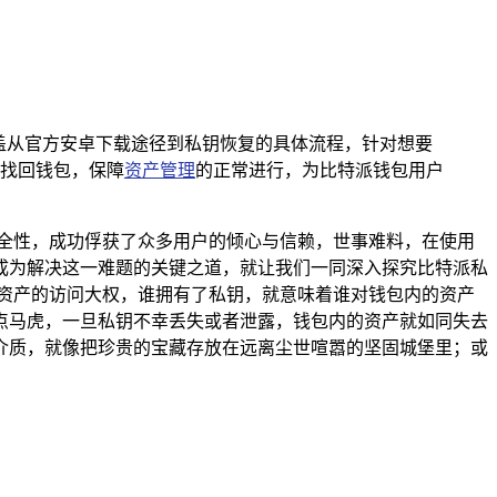
涵盖从官方安卓下载途径到私钥恢复的具体流程，针对想要
找回钱包，保障
资产管理
的正常进行，为比特派钱包用户
全性，成功俘获了众多用户的倾心与信赖，世事难料，在使用
成为解决这一难题的关键之道，就让我们一同深入探究比特派私
资产的访问大权，谁拥有了私钥，就意味着谁对钱包内的资产
点马虎，一旦私钥不幸丢失或者泄露，钱包内的资产就如同失去
介质，就像把珍贵的宝藏存放在远离尘世喧嚣的坚固城堡里；或