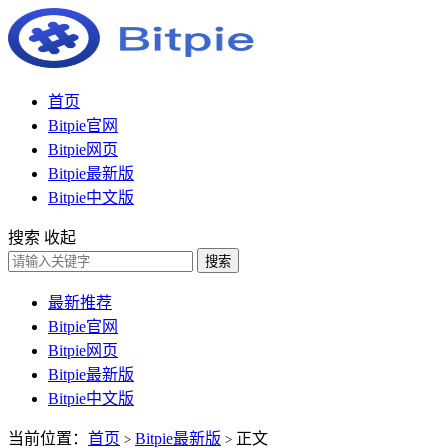
首页
Bitpie官网
Bitpie网页
Bitpie最新版
Bitpie中文版
搜索
收起
搜索
最新推荐
Bitpie官网
Bitpie网页
Bitpie最新版
Bitpie中文版
当前位置：
首页
Bitpie最新版
正文
>
>