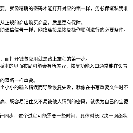
要，就像精确的密码才能打开对应的锁一样，务必保证私钥准
从正规的商店购买商品，质量更有保障。
助通信信号一样，网络连接是恢复操作顺利进行的必要条件。
，而打开钱包应用就是踏上旅程的第一步。
同版本的界面布局可能会有所差异，恢复功能入口通常能在设置
的道路一样重要。
个小小的输入错误而导致恢复失败，就像在书写重要文件时不
高、既容易记住又不易被他人猜到的密码，就像为自己的宝藏
进行同步，这个过程可能需要一些时间，具体时长取决于网络状