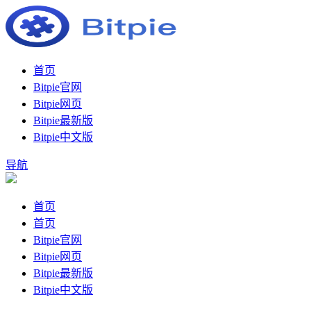
首页
Bitpie官网
Bitpie网页
Bitpie最新版
Bitpie中文版
导航
首页
首页
Bitpie官网
Bitpie网页
Bitpie最新版
Bitpie中文版