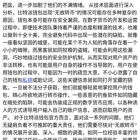
把盐，进一步加剧了他们的不满情绪。 从技术层面进行深入
分析，比特派钱包出现“无故转币”的情况可能存在多种复杂的
原因，钱包本身可能存在安全漏洞，在数字货币的开发和运营
过程中，即便技术团队秉持着严谨的态度和精湛的技术，也难
以做到十全十美，完全避免代码中出现一些潜在的缺陷，就像
一座看似坚固的城堡，可能在某个不为人知的角落存在着一个
小小的缝隙，而黑客就如同狡猾的盗贼，可能会利用这些漏
洞，巧妙地绕过钱包的安全防护机制，从而实现对用户资产的
非法转移，也有可能是用户自身的操作不当导致的，用户在使
用钱包的过程中，可能因为一时的疏忽大意，不小心泄露了自
己的钱包
私钥
或助记词，这些关键信息就如同打开宝藏的钥
匙，一旦被不法分子获取，他们就能够轻易地掌控用户的钱
包，随心所欲地进行转币操作，一些恶意的钓鱼软件如同隐藏
在暗处的陷阱，可能会伪装成正规的数字货币应用，以各种诱
人的方式诱导用户输入自己的账户信息，进而窃取用户的资
产。 对于比特派钱包官方而言，面对这一系列的问题，他们
无疑肩负着不可推卸的重大责任，他们需要尽快对“无故转币”
的情况展开全面、深入、细致的调查，如同一位经验丰富的侦