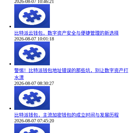
2026-08-07 10:46:21
比特派云钱包，数字资产安全与便捷管理的新选择
2026-08-07 10:01:18
警惕！比特派钱包地址错误的那些坑，别让数字资产打
水漂
2026-08-07 08:30:27
比特派钱包，主流加密钱包的成立时间与发展历程
2026-08-07 07:45:20