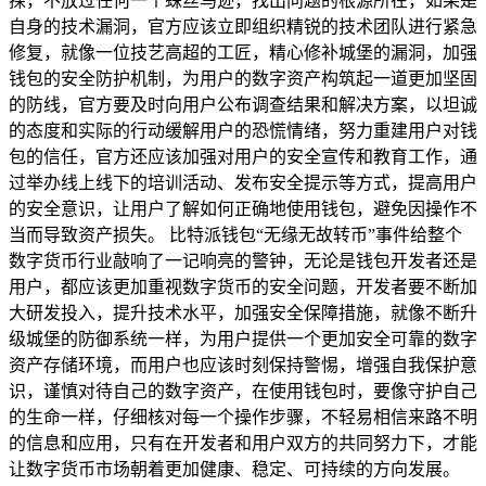
探，不放过任何一个蛛丝马迹，找出问题的根源所在，如果是
自身的技术漏洞，官方应该立即组织精锐的技术团队进行紧急
修复，就像一位技艺高超的工匠，精心修补城堡的漏洞，加强
钱包的安全防护机制，为用户的数字资产构筑起一道更加坚固
的防线，官方要及时向用户公布调查结果和解决方案，以坦诚
的态度和实际的行动缓解用户的恐慌情绪，努力重建用户对钱
包的信任，官方还应该加强对用户的安全宣传和教育工作，通
过举办线上线下的培训活动、发布安全提示等方式，提高用户
的安全意识，让用户了解如何正确地使用钱包，避免因操作不
当而导致资产损失。 比特派钱包“无缘无故转币”事件给整个
数字货币行业敲响了一记响亮的警钟，无论是钱包开发者还是
用户，都应该更加重视数字货币的安全问题，开发者要不断加
大研发投入，提升技术水平，加强安全保障措施，就像不断升
级城堡的防御系统一样，为用户提供一个更加安全可靠的数字
资产存储环境，而用户也应该时刻保持警惕，增强自我保护意
识，谨慎对待自己的数字资产，在使用钱包时，要像守护自己
的生命一样，仔细核对每一个操作步骤，不轻易相信来路不明
的信息和应用，只有在开发者和用户双方的共同努力下，才能
让数字货币市场朝着更加健康、稳定、可持续的方向发展。