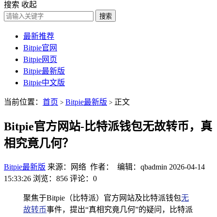
搜索
收起
搜索
最新推荐
Bitpie官网
Bitpie网页
Bitpie最新版
Bitpie中文版
当前位置：
首页
Bitpie最新版
正文
>
>
Bitpie官方网站-比特派钱包无故转币，真
相究竟几何？
Bitpie最新版
来源：网络 作者： 编辑：qbadmin
2026-04-14
15:33:26
浏览：856
评论：0
聚焦于Bitpie（比特派）官方网站及比特派钱包
无
故转币
事件，提出“真相究竟几何”的疑问，比特派