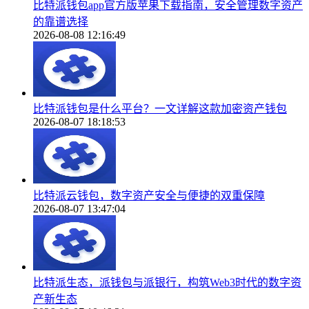
比特派钱包app官方版苹果下载指南，安全管理数字资产
的靠谱选择
2026-08-08 12:16:49
比特派钱包是什么平台？一文详解这款加密资产钱包
2026-08-07 18:18:53
比特派云钱包，数字资产安全与便捷的双重保障
2026-08-07 13:47:04
比特派生态，派钱包与派银行，构筑Web3时代的数字资
产新生态