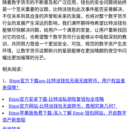
随着数字货币的不断普及和广泛应用，钱包的安全问题将始终
是一个至关重要的议题，比特派钱包此次事件能否妥善解决，
不仅关系到其自身的声誉和未来的发展，也将对整个数字货币
行业的发展产生深远的影响，我们满怀期待地希望比特派钱包
能够尽快解决问题，给用户一个满意的答复，让用户重新找回
对它的信任，也希望整个数字货币行业能够从中吸取深刻的教
训，共同努力营造一个更加安全、可信、规范的数字资产生态
环境，让数字货币这颗新兴的星辰能够在更加晴朗的夜空中闪
耀出更加璀璨的光芒。
相关阅读：
1、
Bitpie官方下载app-比特派钱包无缘无故转币，用户权益谁
来保障？
Bitpie官方安卓下载-比特派私钥恢复钱包全攻略
Bitpie官方网站-比特派钱包无故转币，真相究竟几何？
Bitpie苹果版免费下载-深入了解 Bitpie 钱包网站，开启数字
资产新旅程