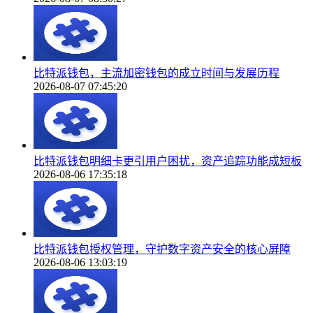
比特派钱包，主流加密钱包的成立时间与发展历程
2026-08-07 07:45:20
比特派钱包明细卡更引用户困扰，资产追踪功能成短板
2026-08-06 17:35:18
比特派钱包授权管理，守护数字资产安全的核心屏障
2026-08-06 13:03:19