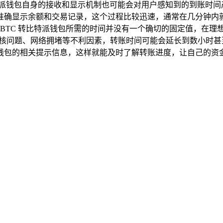
特派钱包自身的接收和显示机制也可能会对用户感知到的到账时间
准确显示余额和交易记录，这个过程比较迅速，通常在几分钟内
 BTC 转比特派钱包所需的时间并没有一个确切的固定值，在
平台审核问题、网络拥堵等不利因素，转账时间可能会延长到数小
钱包的相关提示信息，这样就能及时了解转账进度，让自己的资