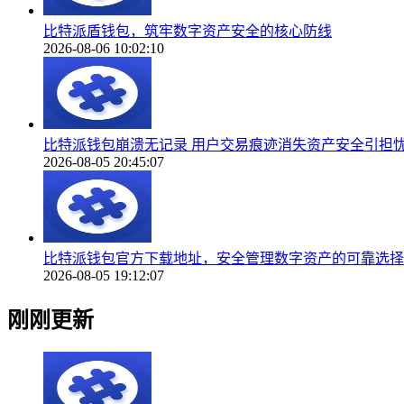
比特派盾钱包，筑牢数字资产安全的核心防线
2026-08-06 10:02:10
比特派钱包崩溃无记录 用户交易痕迹消失资产安全引担
2026-08-05 20:45:07
比特派钱包官方下载地址，安全管理数字资产的可靠选择
2026-08-05 19:12:07
刚刚更新