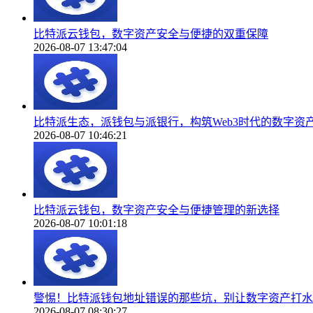
比特派云钱包，数字资产安全与便捷的双重保障
2026-08-07 13:47:04
比特派生态，派钱包与派银行，构筑Web3时代的数字资
2026-08-07 10:46:21
比特派云钱包，数字资产安全与便捷管理的新选择
2026-08-07 10:01:18
警惕！比特派钱包地址错误的那些坑，别让数字资产打水
2026-08-07 08:30:27