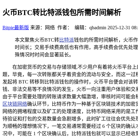
火币BTC转比特派钱包所需时间解析
Bitpie最新版
来源：网络 作者： 编辑：qbadmin
2025-12-31 08:
本文聚焦火币BTC转
比特派
钱包的所需时间解析，火币作
时间长；交易手续费高低也有作用，高手续费会优先处理
殊情况时时间会显著延长。
在加密货币的交易与存储领域,不少用户有着将火币平台上的
题，毕竟，每一次转账都关乎着资金的流动与安全，而这一过
发起将 BTC 转移到比特派钱包的操作时，火币平台便会对
钱、非法交易等不良情况的发生，火币一向注重用户体验和交
由于平台需要处理的转账请求数量大幅激增，审核时间可能会稍有
区块链网络
确认环节，比特币作为一种基于区块链技术的加密
网络的拥堵程度以及矿工的处理速度，比特币网络采用的是工
待验证和打包的交易数量会急剧增多，此时矿工往往会优先处
为顺畅的理想情况下，一笔交易通常需要经过 6 个区块的确认才
况中，可能在 1 个区块确认后，比特派钱包就可以显示已经收