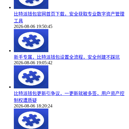
比特派钱包官网首页下载，安全获取专业数字资产管理
工具
2026-08-06 19:50:45
新手专属，比特派钱包设置全流程，安全创建不踩坑
2026-08-06 19:05:42
比特派钱包更新引争议，一更新就被多签，用户资产控
制权遭质疑
2026-08-06 18:20:24