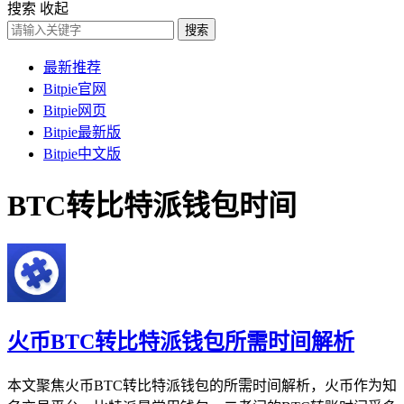
搜索
收起
搜索
最新推荐
Bitpie官网
Bitpie网页
Bitpie最新版
Bitpie中文版
BTC转比特派钱包时间
火币BTC转比特派钱包所需时间解析
本文聚焦火币BTC转比特派钱包的所需时间解析，火币作为知