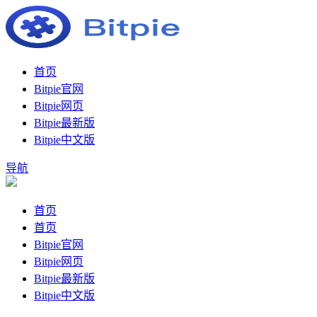
首页
Bitpie官网
Bitpie网页
Bitpie最新版
Bitpie中文版
导航
首页
首页
Bitpie官网
Bitpie网页
Bitpie最新版
Bitpie中文版