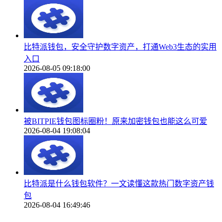
比特派钱包，安全守护数字资产，打通Web3生态的实用
入口
2026-08-05 09:18:00
被BITPIE钱包图标圈粉！原来加密钱包也能这么可爱
2026-08-04 19:08:04
比特派是什么钱包软件？一文读懂这款热门数字资产钱
包
2026-08-04 16:49:46