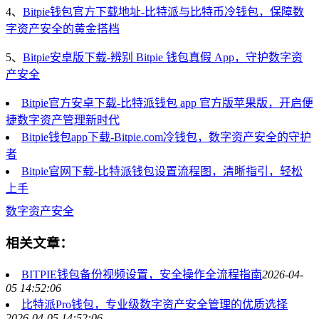
4、
Bitpie钱包官方下载地址-比特派与比特币冷钱包，保障数
字资产安全的黄金搭档
5、
Bitpie安卓版下载-辨别 Bitpie 钱包真假 App，守护数字资
产安全
Bitpie官方安卓下载-比特派钱包 app 官方版苹果版，开启便
捷数字资产管理新时代
Bitpie钱包app下载-Bitpie.com冷钱包，数字资产安全的守护
者
Bitpie官网下载-比特派钱包设置流程图，清晰指引，轻松
上手
数字资产安全
相关文章：
BITPIE钱包备份视频设置，安全操作全流程指南
2026-04-
05 14:52:06
比特派Pro钱包，专业级数字资产安全管理的优质选择
2026-04-05 14:52:06