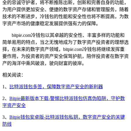
全的忠诚守护者，将不断推陈出新，创新和完善自身的功能，
为用户提供更加安全、便捷的数字资产存储和管理服务，随着
技术的不断进步，冷钱包的性能和安全性也将不断提高，为数
字资产市场的健康稳定发展提供强有力的保障。
bitpie.com冷钱包以其卓越的安全性、丰富多样的功能和
简单易用的特点，当之无愧地成为了数字资产投资者的理想选
择，在未来的数字资产领域，bitpie.com冷钱包将继续发挥重
要作用，为投资者的资产安全保驾护航，陪伴投资者在数字资
产的海洋中乘风破浪，驶向财富的彼岸。
相关阅读：
1、
比特派钱包多签，保障数字资产安全的新利器
2、
Bitpie最新版本下载-警惕比特派钱包仿真伪陷阱，守护数
字资产安全
3、
Bitpie钱包安卓版-比特派钱包私钥，数字资产安全的关键
防线