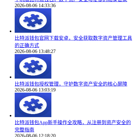
2026-08-06 14:33:36
比特派钱包官网下载安卓，安全获取数字资产管理工具
的正确方式
2026-08-06 13:48:27
比特派钱包授权管理，守护数字资产安全的核心屏障
2026-08-06 13:03:19
比特派钱包App新手操作全攻略，从注册到资产安全的
完整指南
2026-08-06 12:18:20