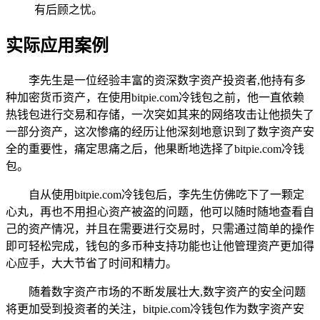
有后顾之忧。
实际应用案例
李先生是一位经验丰富的资深数字资产投资者,他持有多
种加密货币资产，在使用bitpie.com冷钱包之前，他一直依赖
热钱包进行交易和存储，一次突如其来的网络攻击让他损失了
一部分资产，这次惨痛的经历让他深刻地意识到了数字资产安
全的重要性，痛定思痛之后，他果断地选择了bitpie.com冷钱
包。
自从使用bitpie.com冷钱包后，李先生仿佛吃下了一颗定
心丸，再也不用担心资产被盗的问题，他可以随时随地查看自
己的资产情况，并且在需要进行交易时，只需通过简单的操作
即可轻松完成，钱包的多币种支持功能也让他管理资产更加得
心应手，大大节省了时间和精力。
随着数字资产市场的不断发展壮大,数字资产的安全问题
将更加受到投资者的关注，bitpie.com冷钱包作为数字资产安