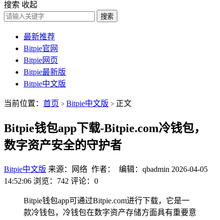
搜索
收起
搜索
最新推荐
Bitpie官网
Bitpie网页
Bitpie最新版
Bitpie中文版
当前位置：
首页
Bitpie中文版
正文
>
>
Bitpie钱包app下载-Bitpie.com冷钱包，
数字资产安全的守护者
Bitpie中文版
来源：网络 作者： 编辑：qbadmin
2026-04-05
14:52:06
浏览：742
评论：0
Bitpie钱包app可通过Bitpie.com进行下载，它是一
款冷钱包，冷钱包在数字资产存储方面具有重要意