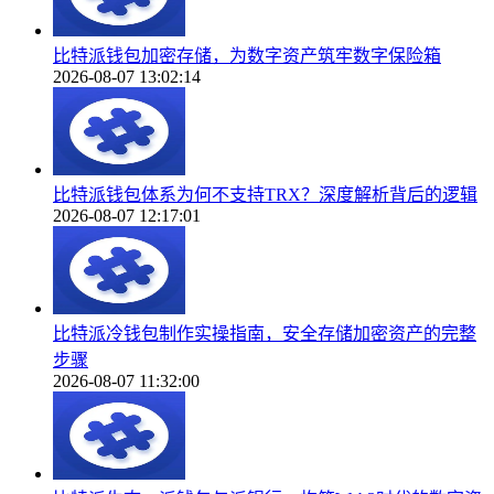
比特派钱包加密存储，为数字资产筑牢数字保险箱
2026-08-07 13:02:14
比特派钱包体系为何不支持TRX？深度解析背后的逻辑
2026-08-07 12:17:01
比特派冷钱包制作实操指南，安全存储加密资产的完整
步骤
2026-08-07 11:32:00