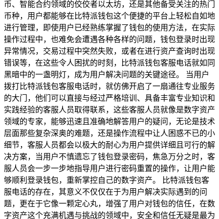
币、智能合约领域的佼佼者以太坊，还是其他备受关注的热门
币种，用户都能够在比特派钱包这个便捷的平台上轻松自如地
进行管理，即使用户已经熟练掌握了钱包的使用方法，在实际
操作过程中，也难免会遭遇各种各样的问题，钱包登录时出现
异常情况，交易过程中突然失败，或者在进行资产查询时出现
错误等，在这些令人困扰的时刻，比特派钱包客服电话就如同
黑暗中的一盏明灯，成为用户解决问题的关键途径。 当用户
拨打比特派钱包客服电话时，就仿佛开启了一扇通往专业服务
的大门，他们可以直接与经过严格培训、具备丰富专业知识和
实践经验的客服人员取得联系，这些客服人员就像是数字资产
领域的专家，能够迅速且准确地解答用户的疑问，无论是技术
层面那些复杂深奥的难题，还是操作流程中让人困惑不已的小
细节，客服人员都会以极大的耐心为用户提供详细且可行的解
决方案，当用户不慎遗忘了钱包登录密码，焦急万分之时，客
服人员会一步一步地指导用户进行密码重置的操作，让用户能
够顺利登录钱包，重新掌控自己的数字资产。 比特派钱包客
服电话的存在，其意义不仅仅在于为用户解决实际遇到的问
题，更在于它像一颗定心丸，增强了用户对钱包的信任，在数
字资产这个充满机遇与挑战的领域中，安全和信任无疑是最为