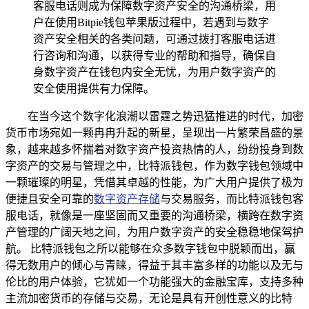
客服电话则成为保障数字资产安全的沟通桥梁，用
户在使用Bitpie钱包苹果版过程中，若遇到与数字
资产安全相关的各类问题，可通过拨打客服电话进
行咨询和沟通，以获得专业的帮助和指导，确保自
身数字资产在钱包内安全无忧，为用户数字资产的
安全使用提供有力保障。
在当今这个数字化浪潮以雷霆之势迅猛推进的时代，加密
货币市场宛如一颗冉冉升起的新星，呈现出一片繁荣昌盛的景
象，越来越多怀揣着对数字资产投资热情的人，纷纷投身到数
字资产的交易与管理之中，比特派钱包，作为数字钱包领域中
一颗璀璨的明星，凭借其卓越的性能，为广大用户提供了极为
便捷且安全可靠的
数字资产存储
与交易服务，而比特派钱包客
服电话，就像是一座坚固而又重要的沟通桥梁，横跨在数字资
产管理的广阔天地之间，为用户数字资产的安全稳稳地保驾护
航。 比特派钱包之所以能够在众多数字钱包中脱颖而出，赢
得无数用户的倾心与青睐，得益于其丰富多样的功能以及无与
伦比的用户体验，它犹如一个功能强大的金融宝库，支持多种
主流加密货币的存储与交易，无论是具有开创性意义的比特