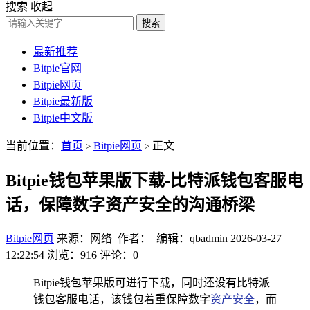
搜索
收起
搜索
最新推荐
Bitpie官网
Bitpie网页
Bitpie最新版
Bitpie中文版
当前位置：
首页
Bitpie网页
正文
>
>
Bitpie钱包苹果版下载-比特派钱包客服电
话，保障数字资产安全的沟通桥梁
Bitpie网页
来源：网络 作者： 编辑：qbadmin
2026-03-27
12:22:54
浏览：916
评论：0
Bitpie钱包苹果版可进行下载，同时还设有比特派
钱包客服电话，该钱包着重保障数字
资产安全
，而