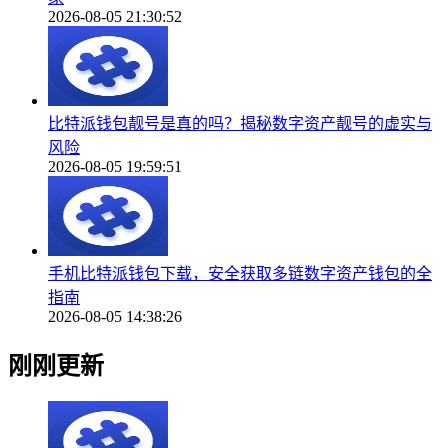
2026-08-05 21:30:52
比特派钱包靓号是真的吗？揭秘数字资产靓号的虚实与
风险
2026-08-05 19:59:51
手机比特派钱包下载，安全获取多链数字资产钱包的全
指南
2026-08-05 14:38:26
刚刚更新