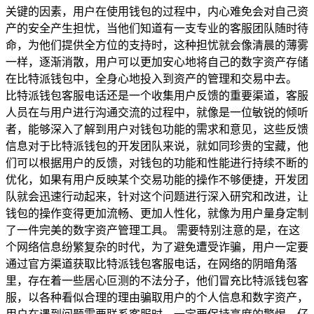
关键的因素，用户在使用钱包的过程中，内心难免会对自己资
产的安全产生担忧，当他们知道有一支专业的客服团队随时待
命，为他们提供全方位的支持时，这种担忧就会像清晨的薄雾
一样，逐渐消散，用户可以更加安心地将自己的数字资产存储
在比特派钱包中，全身心地投入到资产的管理和交易中去。
比特派钱包客服电话还是一个收集用户反馈的重要渠道，客服
人员在与用户进行沟通交流的过程中，就像是一位敏锐的倾听
者，能够深入了解到用户对钱包功能的需求和意见，这些反馈
信息对于比特派钱包的开发团队来说，就如同珍贵的宝藏，他
们可以根据用户的反馈，对钱包的功能和性能进行持续不断的
优化，如果有用户反映某个交易功能的操作不够便捷，开发团
队就会迅速行动起来，针对这个问题进行深入研究和改进，让
钱包的操作变得更加流畅、更加人性化，就像为用户量身定制
了一件完美的数字资产管理工具。 需要特别注意的是，在这
个网络信息纷繁复杂的时代，为了避免遭受诈骗，用户一定要
通过官方渠道获取比特派钱包客服电话，在网络的阴暗角落
里，存在着一些居心叵测的不法分子，他们冒充比特派钱包客
服，以各种看似合理的理由骗取用户的个人信息和数字资产，